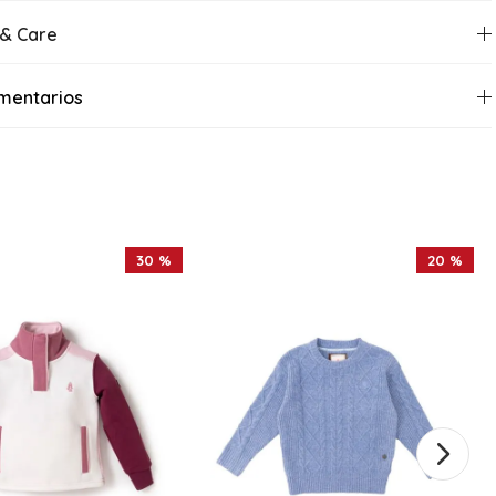
 & Care
mentarios
30 %
20 %