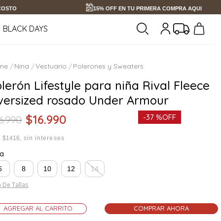
 COSTO
15% OFF EN TU PRIMERA COMPRA AQUI
BLACK DAYS
Nina
Vestuario
Polerones y Sweaters
lerón Lifestyle para niña Rival Fleece
versized rosado Under Armour
$
16
.
990
-
37 %
OFF
6
.
990
x
$1416
sin intereses
la
6
8
10
12
14
 De Tallas
AGREGAR AL CARRITO
COMPRAR AHORA