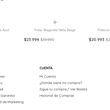
Quickview
a Azul
Polar Magnolia Niña Beige
Poleron
$
23
.
994
$
39
.
990
$
20
.
993
$
2
CUENTA
nes
Mi Cuenta
ho
¿Dónde viene mi compra?
dad
Sigue tu compra / Ver Boleta
 Garantía
Historial de Compras
ad de Marketing