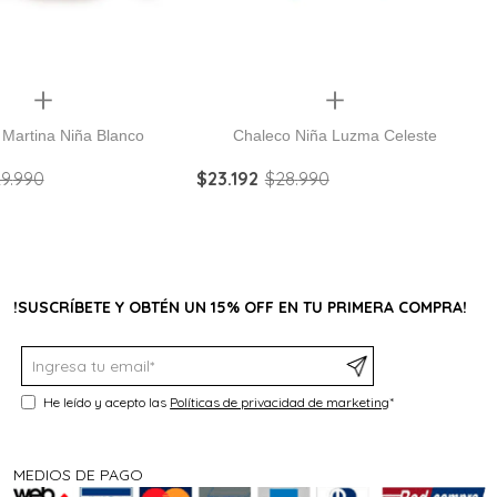
Quickview
Quickview
 Martina Niña Blanco
Chaleco Niña Luzma Celeste
9
.
990
$
23
.
192
$
28
.
990
!SUSCRÍBETE Y OBTÉN UN 15% OFF EN TU PRIMERA COMPRA!
He leído y acepto las
Políticas de privacidad de marketing
*
MEDIOS DE PAGO