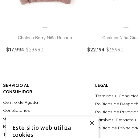
Quickview
Quickview
Chaleco Berry Niña Rosado
Chaleco Niña Gioi
$
17
.
994
$
29
.
990
$
22
.
194
$
36
.
990
SERVICIO AL
LEGAL
CONSUMIDOR
Términos y Condicio
Centro de Ayuda
Políticas de Despac
Contáctanos
Politicas de Privaci
Giftcard
Cambios, Retracto y
×
Retiro en tienda
Este sitio web utiliza
Política de Privacid
cookies
Tiendas