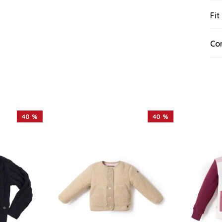
Fit
Co
40 %
40 %