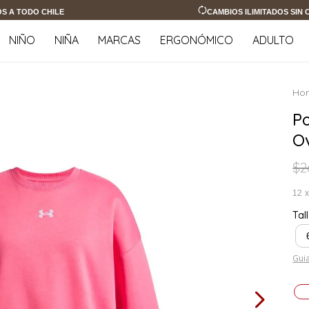
OS A TODO CHILE
CAMBIOS ILIMITADOS SIN
NIÑO
NIÑA
MARCAS
ERGONÓMICO
ADULTO
Po
O
$
2
12
Tal
Guia