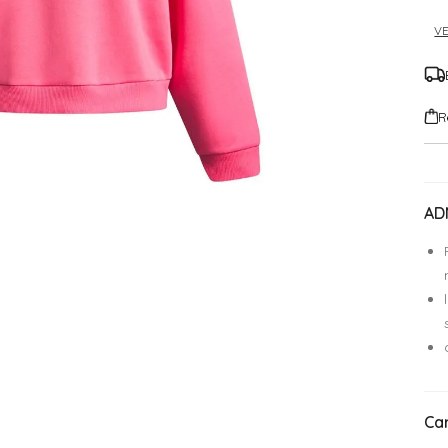
VE
R
AD
Car