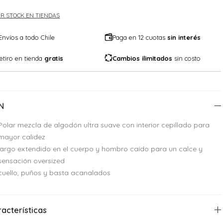
R STOCK EN TIENDAS
Envíos a todo Chile
Paga en 12 cuotas
sin interés
etiro en tienda
gratis
Cambios ilimitados
sin costo
N
Polar mezcla de algodón ultra suave con interior cepillado para
mayor calidez
largo extendido en el cuerpo y hombro caído para un calce y
sensación oversized
cuello, puños y basta acanalados
acterísticas