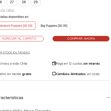
26
27
28
29
 De Tallas
tallas disponibles en:
Medium Puppies [26-29]
Big Puppies [30-35]
AGREGAR AL CARRITO
COMPRAR AHORA
R STOCK EN TIENDAS
Envíos a todo Chile
Paga en 12 cuotas
sin interés
etiro en tienda
gratis
Cambios ilimitados
sin costo
acterísticas