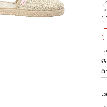
Guia
Más 
VE
R
Car