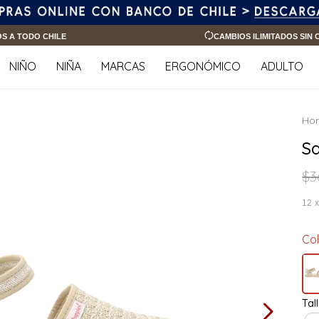
OS A TODO CHILE
CAMBIOS ILIMITADOS SIN
NIÑO
NIÑA
MARCAS
ERGONÓMICO
ADULTO
S
$
3
12
Co
Tal