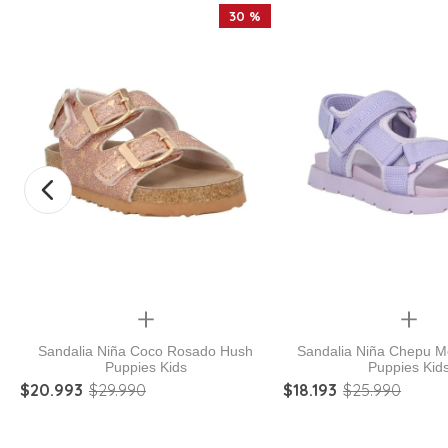
30 %
Quickview
Quickview
Sandalia Niña Coco Rosado Hush
Sandalia Niña Chepu 
Puppies Kids
Puppies Kid
$
20
.
993
$
29
.
990
$
18
.
193
$
25
.
990