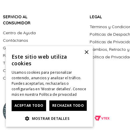
SERVICIO AL
LEGAL
CONSUMIDOR
Términos y Condicio
Centro de Ayuda
Políticas de Despac
Contáctanos
Politicas de Privaci
Giftcard
Cambios, Retracto y
×
Retiro en tienda
Este sitio web utiliza
Política de Privacid
cookies
Tiendas
CyberMonday
Usamos cookies para personalizar
CyberDay
contenido, anuncios y analizar el tráfico.
Puedes aceptarlas, rechazarlas o
configurarlas en 'Mostrar detalles'. Conoce
más en nuestra
Política de privacidad
ACEPTAR TODO
RECHAZAR TODO
MOSTRAR DETALLES