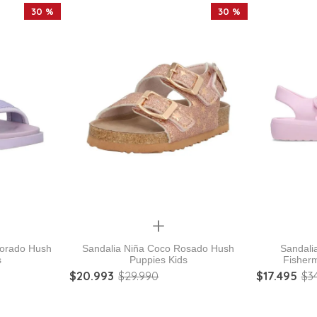
30 %
30 %
Quickview
Morado Hush
Sandalia Niña Coco Rosado Hush
Sandalia
s
Puppies Kids
Fisher
$
20
.
993
$
29
.
990
$
17
.
495
$
3