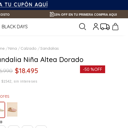
 COSTO
15% OFF EN TU PRIMERA COMPRA AQUI
BLACK DAYS
Nina
Calzado
Sandalias
andalia Niña Altea Dorado
$
18
.
495
-
50 %
OFF
6
.
990
x
$1542
sin intereses
lores
la