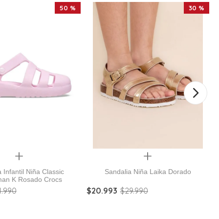
50 %
30 %
Quickview
Quickview
 Infantil Niña Classic
Sandalia Niña Laika Dorado
man K Rosado Crocs
4
.
990
$
20
.
993
$
29
.
990