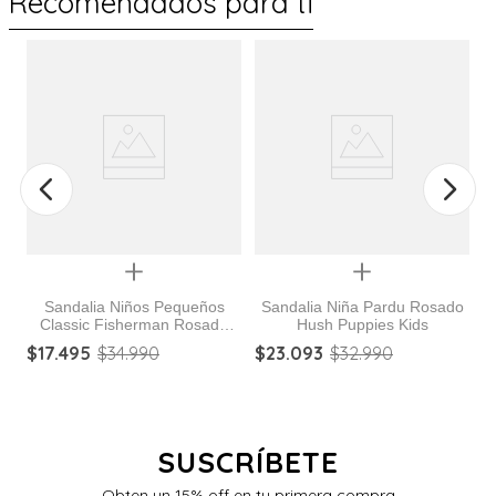
Recomendados para ti
%
Quickview
Quickview
Sandalia Niños Pequeños
Sandalia Niña Pardu Rosado
Classic Fisherman Rosado
Hush Puppies Kids
do
Crocs
$
17
.
495
$
34
.
990
$
23
.
093
$
32
.
990
$
SUSCRÍBETE
Obten un 15% off en tu primera compra