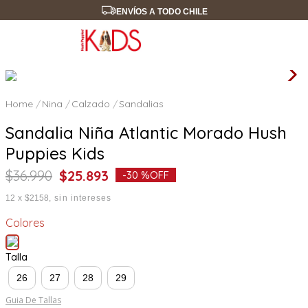
ENVÍOS A TODO CHILE
Nina
Calzado
Sandalias
Sandalia Niña Atlantic Morado Hush
Puppies Kids
$
36
.
990
$
25
.
893
-
30 %
OFF
12
x
$2158
sin intereses
Colores
Talla
26
27
28
29
Guia De Tallas