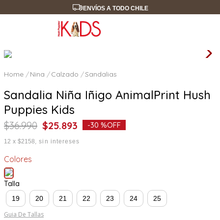
ENVÍOS A TODO CHILE
Nina
Calzado
Sandalias
Sandalia Niña Iñigo AnimalPrint Hush
Puppies Kids
$
36
.
990
$
25
.
893
-
30 %
OFF
12
x
$2158
sin intereses
Colores
Talla
19
20
21
22
23
24
25
Guia De Tallas