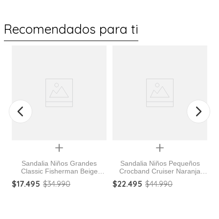
Recomendados para ti
%
Quickview
Quickview
Sandalia Niños Grandes
Sandalia Niños Pequeños
Classic Fisherman Beige
Crocband Cruiser Naranja
do
Crocs
Crocs
$
17
.
495
$
34
.
990
$
22
.
495
$
44
.
990
$