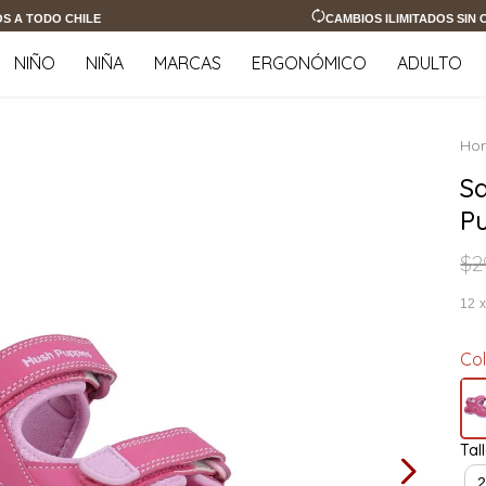
OS A TODO CHILE
CAMBIOS ILIMITADOS SIN
NIÑO
NIÑA
MARCAS
ERGONÓMICO
ADULTO
S
P
$
2
12
Co
Tal