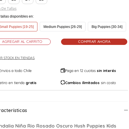
 De Tallas
tallas disponibles en:
Small Puppies [19-25]
Medium Puppies [26-29]
Big Puppies [30-34]
AGREGAR AL CARRITO
COMPRAR AHORA
R STOCK EN TIENDAS
Envíos a todo Chile
Paga en 12 cuotas
sin interés
etiro en tienda
gratis
Cambios ilimitados
sin costo
acterísticas
ndalia Niña Rio Rosado Oscuro Hush Puppies Kids