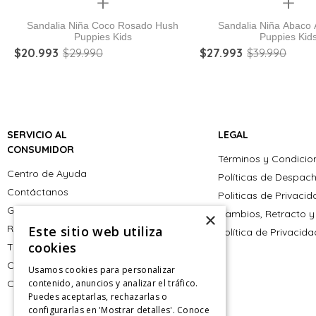
Quickview
Quickview
Sandalia Niña Coco Rosado Hush
Sandalia Niña Abaco 
Puppies Kids
Puppies Kid
$
20
.
993
$
29
.
990
$
27
.
993
$
39
.
990
SERVICIO AL
LEGAL
CONSUMIDOR
Términos y Condicio
Centro de Ayuda
Políticas de Despac
Contáctanos
Politicas de Privaci
Giftcard
Cambios, Retracto y
×
Retiro en tienda
Este sitio web utiliza
Política de Privacid
cookies
Tiendas
CyberMonday
Usamos cookies para personalizar
CyberDay
contenido, anuncios y analizar el tráfico.
Puedes aceptarlas, rechazarlas o
configurarlas en 'Mostrar detalles'. Conoce