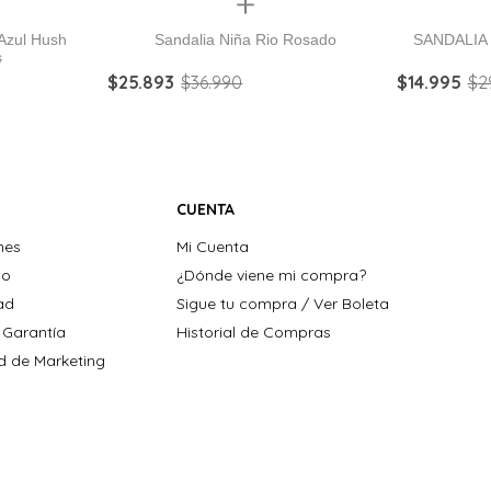
Quickview
Azul Hush
Sandalia Niña Rio Rosado
SANDALIA
s
$
25
.
893
$
36
.
990
$
14
.
995
$
2
CUENTA
nes
Mi Cuenta
ho
¿Dónde viene mi compra?
dad
Sigue tu compra / Ver Boleta
 Garantía
Historial de Compras
ad de Marketing