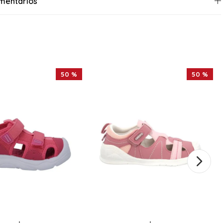
mentarios
50 %
50 %