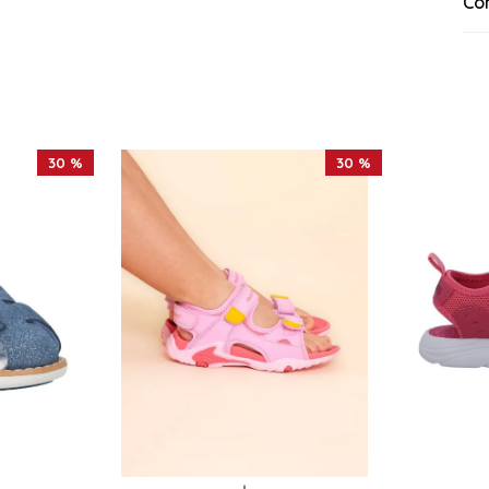
Co
30 %
30 %