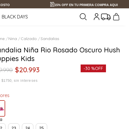
 COSTO
15% OFF EN TU PRIMERA COMPRA AQUI
BLACK DAYS
Nina
Calzado
Sandalias
andalia Niña Rio Rosado Oscuro Hush
uppies Kids
$
20
.
993
-
30 %
OFF
9
.
990
x
$1750
sin intereses
lores
la
22
23
24
25