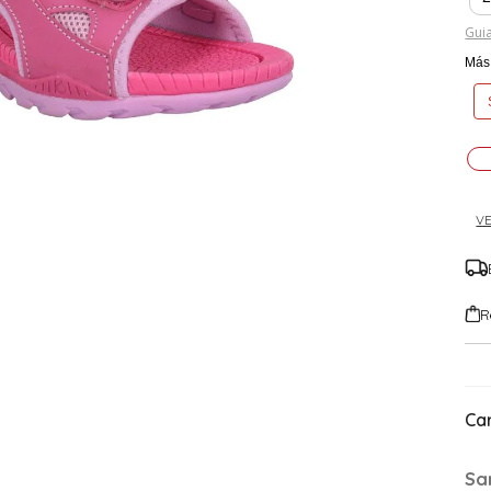
Guia
Más 
VE
R
Car
Sa