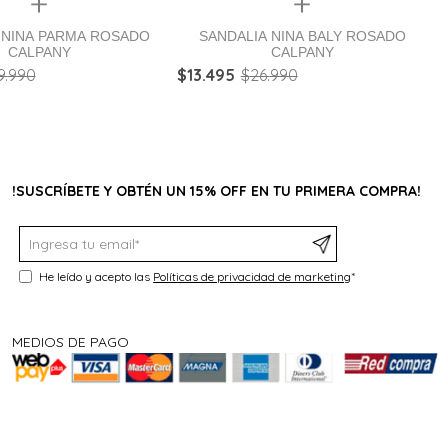
Quickview
Quickview
 NINA PARMA ROSADO
SANDALIA NINA BALY ROSADO
CALPANY
CALPANY
9
.
990
$
13
.
495
$
26
.
990
!SUSCRÍBETE Y OBTÉN UN 15% OFF EN TU PRIMERA COMPRA!
He leído y acepto las
Políticas de privacidad de marketing
*
MEDIOS DE PAGO