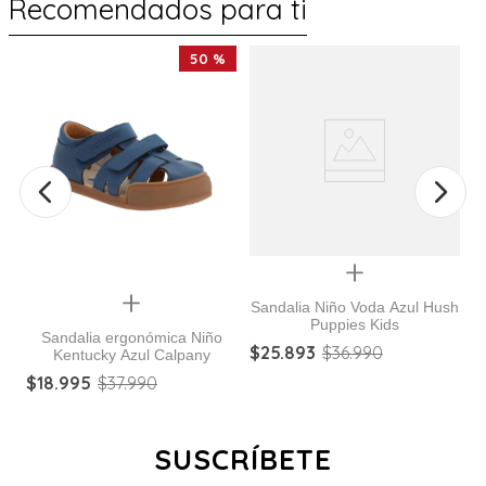
Recomendados para ti
%
50 %
Quickview
Quickview
Sandalia Niño Voda Azul Hush
Puppies Kids
Sandalia ergonómica Niño
$
25
.
893
$
36
.
990
Kentucky Azul Calpany
$
18
.
995
$
37
.
990
$
SUSCRÍBETE