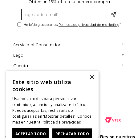
Obten un 15% off en tu primera compra
He leído y acepto las
Políticas de privacidad de marketing
*
+
Servicio al Consumidor
+
Legal
Centro de Ayuda
+
Cuenta
Contáctanos
Términos y Condiciones
×
Giftcard
Políticas de Despacho
Mi Cuenta
Este sitio web utiliza
Retiro en tienda
Cambios, Retracto y Garantía
Sigue tu compra
cookies
Tiendas
Políticas de Privacidad
Historial de Compras
Usamos cookies para personalizar
contenido, anuncios y analizar el tráfico.
CyberMonday
Política de Privacidad de Marketing
¿Dónde viene mi compra?
Puedes aceptarlas, rechazarlas o
configurarlas en 'Mostrar detalles'. Conoce
CyberDay
Ver Boleta / Ticket de cambio
más en nuestra
Política de privacidad
ACEPTAR TODO
RECHAZAR TODO
Oficina: Av. Las Condes #11281 - Las Condes Revisa nuestras