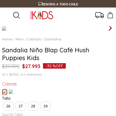
ENVÍOS A TODO CHILE
Nino
Calzado
Sandalias
Sandalia Niño Blap Café Hush
Puppies Kids
$
39
.
990
$
27
.
993
-
30 %
OFF
12
x
$2333
sin intereses
Colores
Talla
26
27
28
29
Guia De Tallas