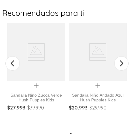
Recomendados para ti
%
Quickview
Quickview
Sandalia Niño Zucca Verde
Sandalia Niño Andado Azul
Hush Puppies Kids
Hush Puppies Kids
$
27
.
993
$
39
.
990
$
20
.
993
$
29
.
990
$