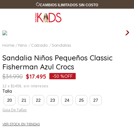
CAMBIOS ILIMITADOS SIN COSTO
Nino
Calzado
Sandalias
Sandalia Niños Pequeños Classic
Fisherman Azul Crocs
$
34
.
990
$
17
.
495
-
50 %
OFF
12
x
$1458
sin intereses
Talla
20
21
22
23
24
25
27
Guia De Tallas
VER STOCK EN TIENDAS