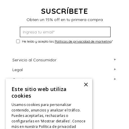
SUSCRÍBETE
Obten un 15% off en tu primera compra
He leído y acepto las
Políticas de privacidad de marketing
*
+
Servicio al Consumidor
+
Legal
Centro de Ayuda
+
Cuenta
Contáctanos
Términos y Condiciones
×
Este sitio web utiliza
Giftcard
Políticas de Despacho
Mi Cuenta
cookies
Retiro en tienda
Cambios, Retracto y Garantía
Sigue tu compra
Usamos cookies para personalizar
Tiendas
Políticas de Privacidad
Historial de Compras
contenido, anuncios y analizar el tráfico.
Puedes aceptarlas, rechazarlas o
CyberMonday
Política de Privacidad de Marketing
¿Dónde viene mi compra?
configurarlas en 'Mostrar detalles'. Conoce
más en nuestra
Política de privacidad
CyberDay
Ver Boleta / Ticket de cambio