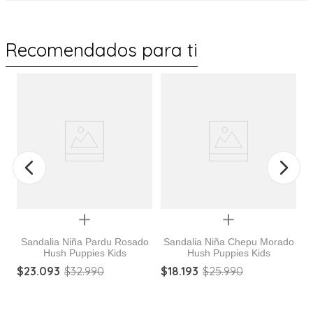
Recomendados para ti
Quickview
Quickview
Sandalia Niña Pardu Rosado
Sandalia Niña Chepu Morado
Hush Puppies Kids
Hush Puppies Kids
$
23
.
093
$
32
.
990
$
18
.
193
$
25
.
990
$