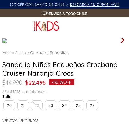
ENVÍOS A TODO CHILE
Nina
Calzado
Sandalias
Sandalia Niños Pequeños Crocband
Cruiser Naranja Crocs
$
44
.
990
$
22
.
495
-
50 %
OFF
12
x
$1875
sin intereses
Talla
20
21
22
23
24
25
27
VER STOCK EN TIENDAS