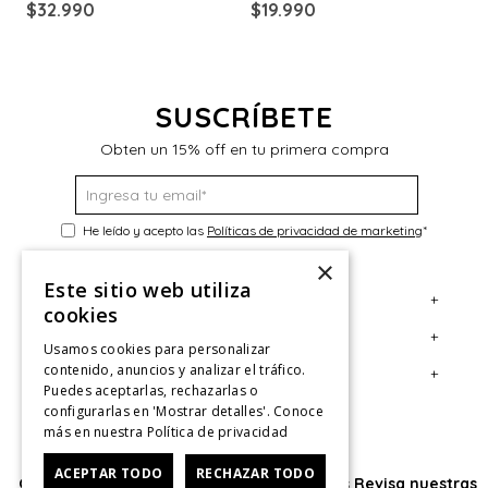
$
32
.
990
$
19
.
990
$
SUSCRÍBETE
Obten un 15% off en tu primera compra
He leído y acepto las
Políticas de privacidad de marketing
*
×
Este sitio web utiliza
+
Servicio al Consumidor
cookies
+
Legal
Centro de Ayuda
Usamos cookies para personalizar
contenido, anuncios y analizar el tráfico.
+
Cuenta
Contáctanos
Términos y Condiciones
Puedes aceptarlas, rechazarlas o
configurarlas en 'Mostrar detalles'. Conoce
Giftcard
Políticas de Despacho
Mi Cuenta
más en nuestra
Política de privacidad
Retiro en tienda
Cambios, Retracto y Garantía
Sigue tu compra
ACEPTAR TODO
RECHAZAR TODO
Oficina: Av. Las Condes #11281 - Las Condes Revisa nuestras
Tiendas
Políticas de Privacidad
Historial de Compras