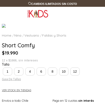
CAMBIOS ILIMITADOS SIN COSTO
Nina
Vestuario
Faldas y Shorts
Short Comfy
$
19
.
990
12
x
$1666
sin intereses
Talla
1
2
4
6
8
10
12
Guia De Tallas
VER STOCK EN TIENDAS
Envíos a todo Chile
Paga en 12 cuotas
sin interés