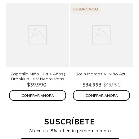
%
Zapatilla Niño (1 a 4 Años)
Botin Marcos Vl Niño Azul
Brooklyn Ls V Negro Vans
de
N
$
39
.
990
$
34
.
993
$
49
.
990
COMPRAR AHORA
COMPRAR AHORA
SUSCRÍBETE
Obten un 15% off en tu primera compra