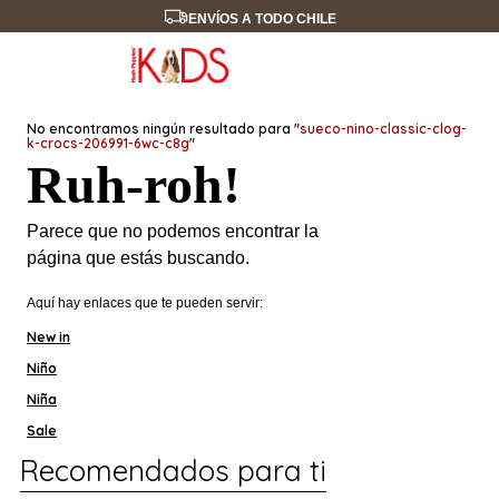
ENVÍOS A TODO CHILE
No encontramos ningún resultado para "
sueco-nino-classic-clog-
k-crocs-206991-6wc-c8g
"
Ruh-roh!
Parece que no podemos encontrar la
página que estás buscando.
Aquí hay enlaces que te pueden servir:
New in
Niño
Niña
Sale
Recomendados para ti