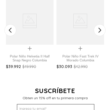
Quickview
Quickview
Polar Niño Helvetia II Half
Polar Niño Fast Trek IV
Snap Negro Columbia
Morado Columbia
ro
$
39
.
992
$
49
.
990
$
30
.
093
$
42
.
990
$
SUSCRÍBETE
Obten un 15% off en tu primera compra