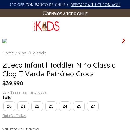
ENVÍOS A TODO CHILE
Nino
Calzado
Zueco Infantil Toddler Niño Classic
Clog T Verde Petróleo Crocs
$
39
.
990
12
x
$3333
sin intereses
Talla
20
21
22
23
24
25
27
Guia De Tallas
VER STOCK EN TIENDAS