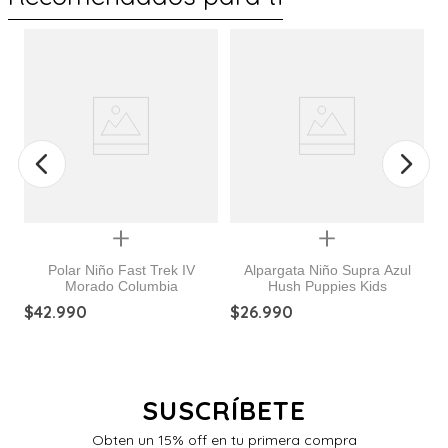
Quickview
Quickview
Polar Niño Fast Trek IV
Alpargata Niño Supra Azul
Morado Columbia
Hush Puppies Kids
es
Z
$
42
.
990
$
26
.
990
$
SUSCRÍBETE
Obten un 15% off en tu primera compra