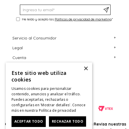
He leído y acepto las
Políticas de privacidad de marketing
*
+
Servicio al Consumidor
+
Legal
Centro de Ayuda
+
Cuenta
Contáctanos
Términos y Condiciones
×
Giftcard
Políticas de Despacho
Mi Cuenta
Este sitio web utiliza
Retiro en tienda
Cambios, Retracto y Garantía
Sigue tu compra
cookies
Tiendas
Políticas de Privacidad
Historial de Compras
Usamos cookies para personalizar
contenido, anuncios y analizar el tráfico.
CyberMonday
Política de Privacidad de Marketing
¿Dónde viene mi compra?
Puedes aceptarlas, rechazarlas o
configurarlas en 'Mostrar detalles'. Conoce
CyberDay
Ver Boleta / Ticket de cambio
más en nuestra
Política de privacidad
ACEPTAR TODO
RECHAZAR TODO
Oficina: Av. Las Condes #11281 - Las Condes Revisa nuestras