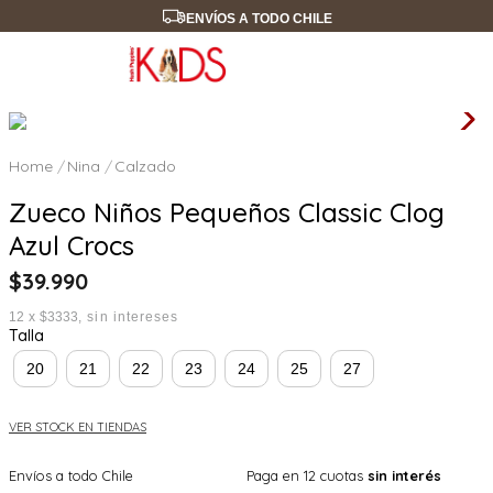
ENVÍOS A TODO CHILE
Nina
Calzado
Zueco Niños Pequeños Classic Clog
Azul Crocs
$
39
.
990
12
x
$3333
sin intereses
Talla
20
21
22
23
24
25
27
VER STOCK EN TIENDAS
Envíos a todo Chile
Paga en 12 cuotas
sin interés