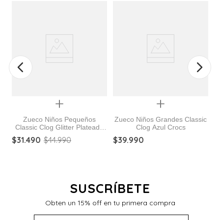
%
Quickview
Quickview
Zueco Niños Pequeños
Zueco Niños Grandes Classic
Classic Clog Glitter Plateado
Clog Azul Crocs
y
Crocs
$
31
.
490
$
44
.
990
$
39
.
990
s
$
SUSCRÍBETE
Obten un 15% off en tu primera compra