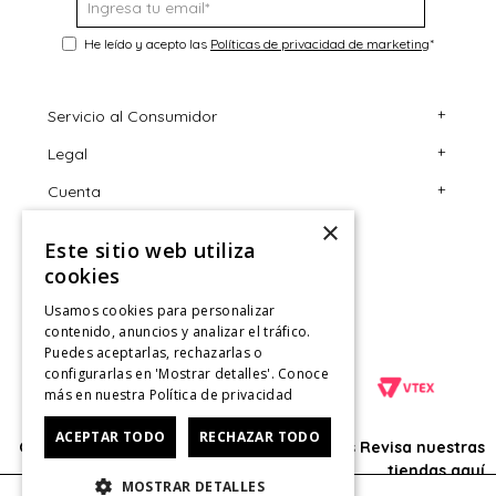
He leído y acepto las
Políticas de privacidad de marketing
*
+
Servicio al Consumidor
+
Legal
Centro de Ayuda
+
Cuenta
Contáctanos
Términos y Condiciones
×
Giftcard
Políticas de Despacho
Mi Cuenta
Este sitio web utiliza
Retiro en tienda
Cambios, Retracto y Garantía
Sigue tu compra
cookies
Tiendas
Políticas de Privacidad
Historial de Compras
Usamos cookies para personalizar
contenido, anuncios y analizar el tráfico.
CyberMonday
Política de Privacidad de Marketing
¿Dónde viene mi compra?
Puedes aceptarlas, rechazarlas o
configurarlas en 'Mostrar detalles'. Conoce
CyberDay
Ver Boleta / Ticket de cambio
más en nuestra
Política de privacidad
ACEPTAR TODO
RECHAZAR TODO
Oficina: Av. Las Condes #11281 - Las Condes Revisa nuestras
tiendas
aquí
MOSTRAR DETALLES
© 2025 HushPuppies Kids derechos de autor