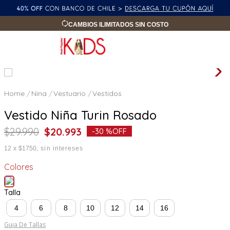
CAMBIOS ILIMITADOS SIN COSTO
Nina
Vestuario
Vestidos
Vestido Niña Turin Rosado
$
29
.
990
$
20
.
993
-
30 %
OFF
12
x
$1750
sin intereses
Colores
Talla
4
6
8
10
12
14
16
Guia De Tallas