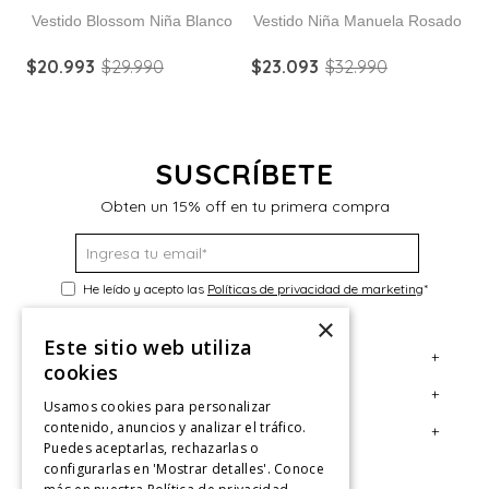
Vestido Blossom Niña Blanco
Vestido Niña Manuela Rosado
$
20
.
993
$
29
.
990
$
23
.
093
$
32
.
990
$
SUSCRÍBETE
Obten un 15% off en tu primera compra
He leído y acepto las
Políticas de privacidad de marketing
*
×
Este sitio web utiliza
+
Servicio al Consumidor
cookies
+
Legal
Centro de Ayuda
Usamos cookies para personalizar
contenido, anuncios y analizar el tráfico.
+
Cuenta
Contáctanos
Términos y Condiciones
Puedes aceptarlas, rechazarlas o
configurarlas en 'Mostrar detalles'. Conoce
Giftcard
Políticas de Despacho
Mi Cuenta