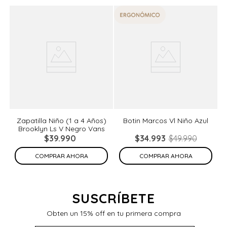
%
Zapatilla Niño (1 a 4 Años)
Botin Marcos Vl Niño Azul
Brooklyn Ls V Negro Vans
de
N
$
39
.
990
$
34
.
993
$
49
.
990
COMPRAR AHORA
COMPRAR AHORA
SUSCRÍBETE
Obten un 15% off en tu primera compra