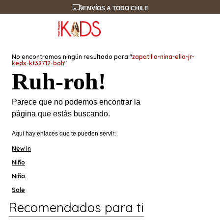
ENVÍOS A TODO CHILE
No encontramos ningún resultado para "
zapatilla-nina-ella-jr-
keds-kt39712-boh
"
Ruh-roh!
Parece que no podemos encontrar la
página que estás buscando.
Aquí hay enlaces que te pueden servir:
New in
Niño
Niña
Sale
Recomendados para ti