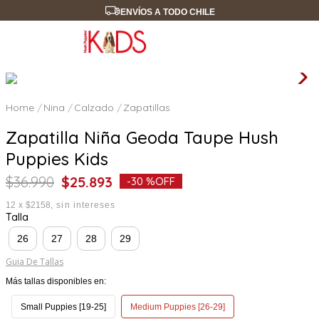
ENVÍOS A TODO CHILE
Nina
Calzado
Zapatillas
Zapatilla Niña Geoda Taupe Hush
Puppies Kids
$
36
.
990
$
25
.
893
-
30 %
OFF
12
x
$2158
sin intereses
Talla
26
27
28
29
Guia De Tallas
Más tallas disponibles en:
Small Puppies [19-25]
Medium Puppies [26-29]