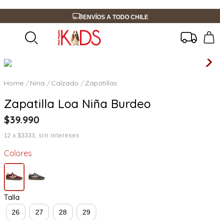
ENVÍOS A TODO CHILE
Nina
Calzado
Zapatillas
Zapatilla Loa Niña Burdeo
$
39
.
990
12
x
$3333
sin intereses
Colores
Talla
26
27
28
29