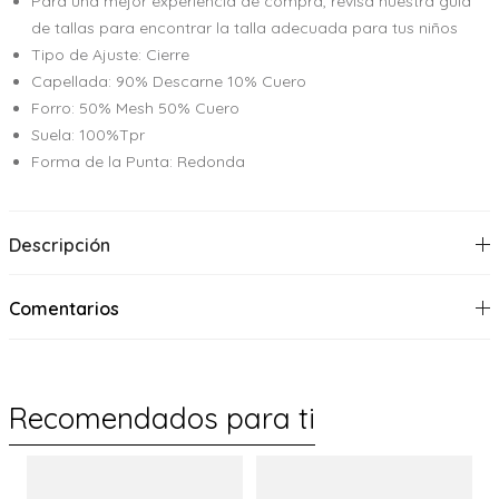
Para una mejor experiencia de compra, revisa nuestra guía
de tallas para encontrar la talla adecuada para tus niños
Tipo de Ajuste: Cierre
Capellada: 90% Descarne 10% Cuero
Forro: 50% Mesh 50% Cuero
Suela: 100%Tpr
Forma de la Punta: Redonda
Descripción
Comentarios
Recomendados para ti
%