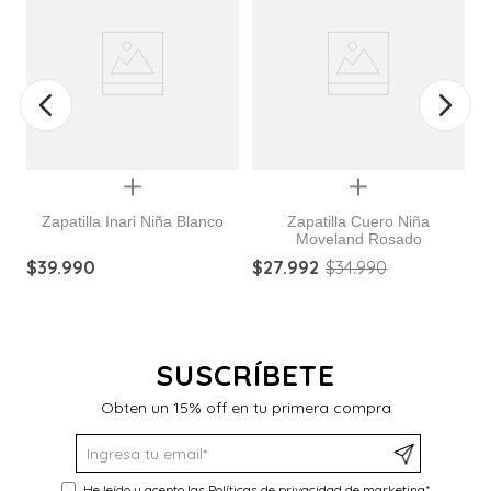
Quickview
Quickview
Zapatilla Inari Niña Blanco
Zapatilla Cuero Niña
Moveland Rosado
$
39
.
990
$
27
.
992
$
34
.
990
$
SUSCRÍBETE
Obten un 15% off en tu primera compra
He leído y acepto las
Políticas de privacidad de marketing
*