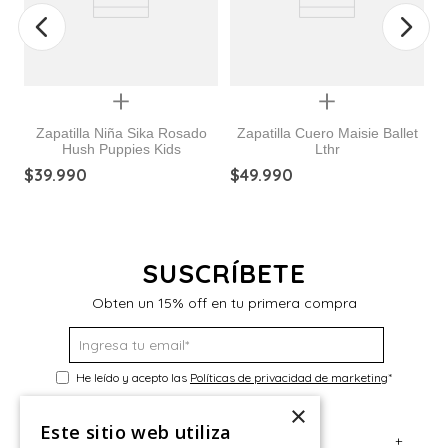
Quickview
Quickview
Zapatilla Niña Sika Rosado
Zapatilla Cuero Maisie Ballet
Hush Puppies Kids
Lthr
$
39
.
990
$
49
.
990
$
SUSCRÍBETE
Obten un 15% off en tu primera compra
He leído y acepto las
Políticas de privacidad de marketing
*
×
Este sitio web utiliza
+
Servicio al Consumidor