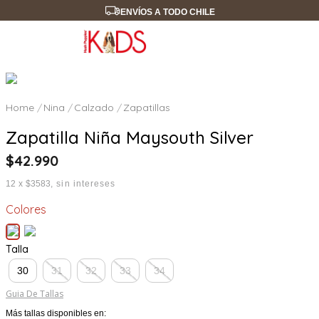
ENVÍOS A TODO CHILE
Nina
Calzado
Zapatillas
Zapatilla Niña Maysouth Silver
$
42
.
990
12
x
$3583
sin intereses
Colores
Talla
30
31
32
33
34
Guia De Tallas
Más tallas disponibles en: