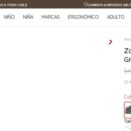
OS A TODO CHILE
CAMBIOS ILIMITADOS SIN
NIÑO
NIÑA
MARCAS
ERGONÓMICO
ADULTO
Z
Gr
$
4
12
Co
Tal