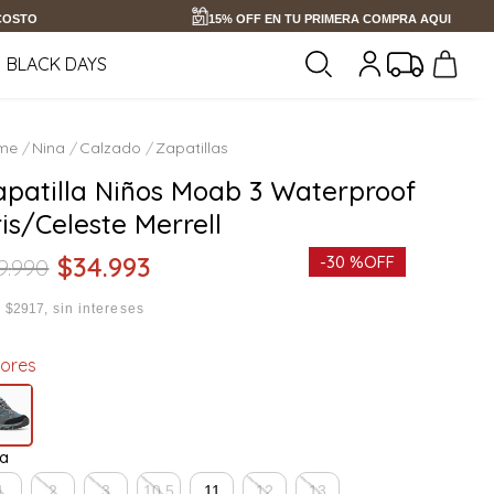
 COSTO
15% OFF EN TU PRIMERA COMPRA AQUI
BLACK DAYS
Nina
Calzado
Zapatillas
apatilla Niños Moab 3 Waterproof
is/Celeste Merrell
$
34
.
993
-
30 %
OFF
9
.
990
x
$2917
sin intereses
lores
la
1
2
3
10.5
11
12
13