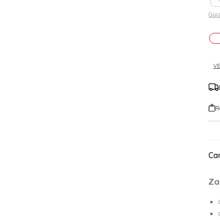
Guia
VE
R
Car
Za