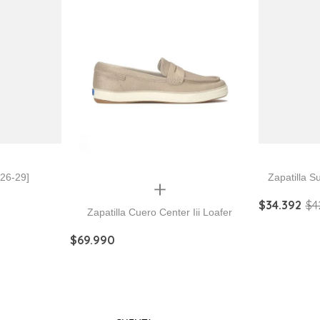
[26-29]
Zapatilla S
Quickview
$
34
.
392
$
4
Zapatilla Cuero Center Iii Loafer
$
69
.
990