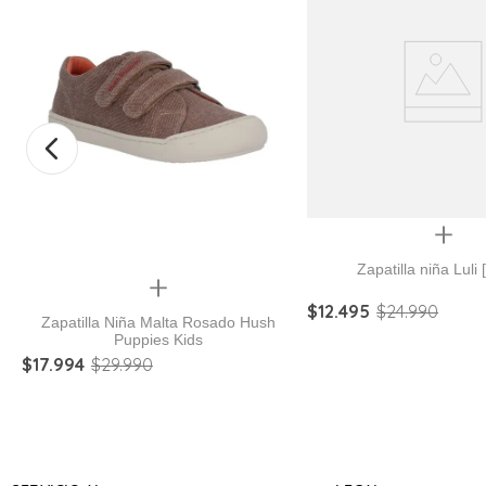
Quickview
Zapatilla niña Luli 
Quickview
$
12
.
495
$
24
.
990
Zapatilla Niña Malta Rosado Hush
Puppies Kids
$
17
.
994
$
29
.
990