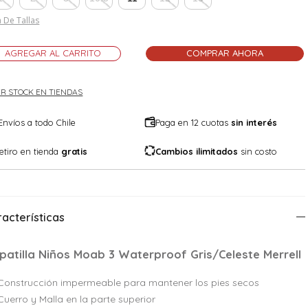
 De Tallas
AGREGAR AL CARRITO
COMPRAR AHORA
R STOCK EN TIENDAS
Envíos a todo Chile
Paga en 12 cuotas
sin interés
etiro en tienda
gratis
Cambios ilimitados
sin costo
acterísticas
patilla Niños Moab 3 Waterproof Gris/Celeste Merrell
Construcción impermeable para mantener los pies secos
Cuerro y Malla en la parte superior