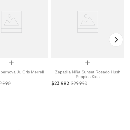
Quickview
Quickview
upernova Jr. Gris Merrell
Zapatilla Niña Sunset Rosado Hush
Puppies Kids
2
.
990
$
23
.
992
$
29
.
990
Z