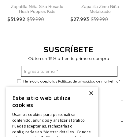
Zapatilla Niña Sika Rosado
Zapatilla Zimu Niña
Hush Puppies Kids
Metalizado
Z
$
31
.
992
$
39
.
990
$
27
.
993
$
39
.
990
$
SUSCRÍBETE
Obten un 15% off en tu primera compra
He leído y acepto las
Políticas de privacidad de marketing
*
×
Este sitio web utiliza
+
Servicio al Consumidor
cookies
+
Legal
Centro de Ayuda
Usamos cookies para personalizar
contenido, anuncios y analizar el tráfico.
+
Cuenta
Contáctanos
Términos y Condiciones
Puedes aceptarlas, rechazarlas o
configurarlas en 'Mostrar detalles'. Conoce
Giftcard
Políticas de Despacho
Mi Cuenta