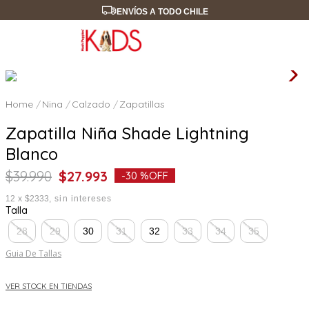
ENVÍOS A TODO CHILE
Nina
Calzado
Zapatillas
Zapatilla Niña Shade Lightning
Blanco
$
39
.
990
$
27
.
993
-
30 %
OFF
12
x
$2333
sin intereses
Talla
28
29
30
31
32
33
34
35
Guia De Tallas
VER STOCK EN TIENDAS