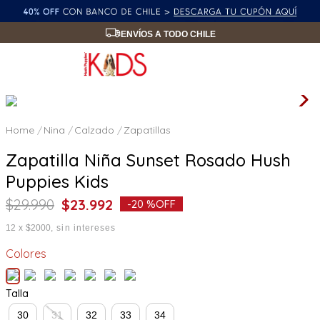
ENVÍOS A TODO CHILE
Nina
Calzado
Zapatillas
Zapatilla Niña Sunset Rosado Hush
Puppies Kids
$
29
.
990
$
23
.
992
-
20 %
OFF
12
x
$2000
sin intereses
Colores
Talla
30
31
32
33
34