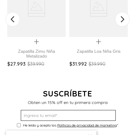
Quickview
Quickview
Zapatilla Zimu Niña
Zapatilla Loa Niña Gris
Metalizado
Z
$
27
.
993
$
39
.
990
$
31
.
992
$
39
.
990
$
SUSCRÍBETE
Obten un 15% off en tu primera compra
He leído y acepto las
Políticas de privacidad de marketing
*