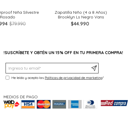
proof Niña Silvestre
Zapatilla Niño (4 a 8 Años)
Zapa
Rosado
Brooklyn Ls Negro Vans
994
$
79
.
990
$
44
.
990
!SUSCRÍBETE Y OBTÉN UN 15% OFF EN TU PRIMERA COMPRA!
He leído y acepto las
Políticas de privacidad de marketing
*
MEDIOS DE PAGO