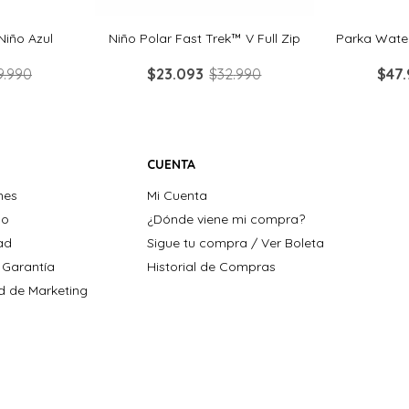
Niño Azul
Niño Polar Fast Trek™ V Full Zip
Parka Water
9
.
990
$
23
.
093
$
32
.
990
$
47
.
CUENTA
nes
Mi Cuenta
ho
¿Dónde viene mi compra?
dad
Sigue tu compra / Ver Boleta
 Garantía
Historial de Compras
ad de Marketing