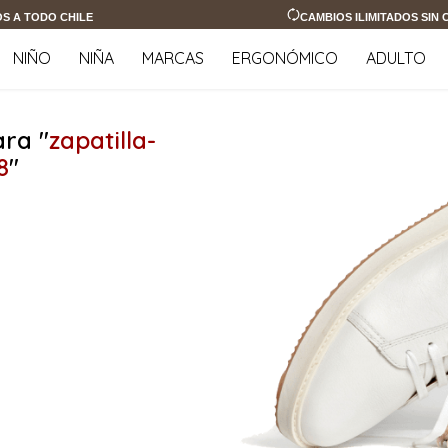
OS A TODO CHILE
CAMBIOS ILIMITADOS SIN
NIÑO
NIÑA
MARCAS
ERGONÓMICO
ADULTO
ra "
zapatilla-
8
"