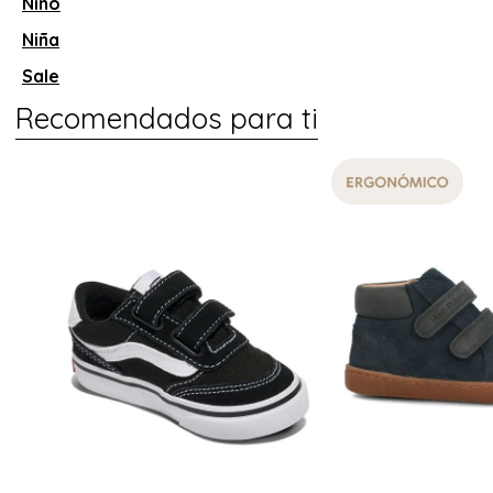
Niño
Niña
Sale
Recomendados para ti
20 %