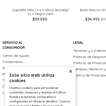
rde
Zapatilla Niño (1 a 4 Años) Brooklyn
Botin Marcos Vl 
Ls V Negro Vans
$
39
.
990
$
34
.
993
$
4
SERVICIO AL
LEGAL
CONSUMIDOR
Términos y Condicio
Centro de Ayuda
Políticas de Despac
Contáctanos
Politicas de Privaci
Giftcard
Cambios, Retracto y
×
Retiro en tienda
Este sitio web utiliza
Política de Privacid
cookies
Tiendas
CyberMonday
Usamos cookies para personalizar
contenido, anuncios y analizar el tráfico.
CyberDay
Puedes aceptarlas, rechazarlas o
configurarlas en 'Mostrar detalles'. Conoce
más en nuestra
Política de privacidad