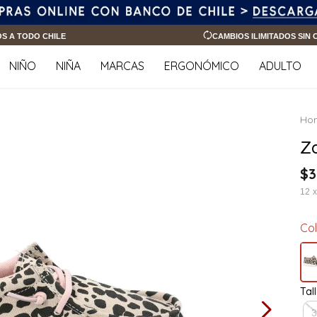
OS A TODO CHILE
CAMBIOS ILIMITADOS SIN
NIÑO
NIÑA
MARCAS
ERGONÓMICO
ADULTO
Z
$
3
12
Co
Tal