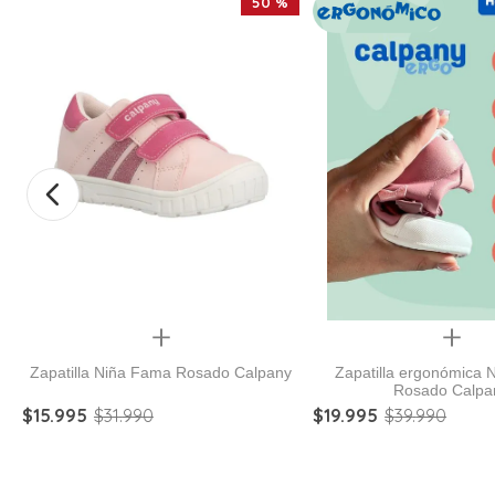
50 %
Quickview
Quickview
Zapatilla Niña Fama Rosado Calpany
Zapatilla ergonómica 
Rosado Calpa
$
15
.
995
$
31
.
990
$
19
.
995
$
39
.
990