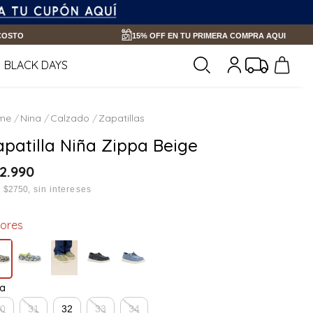
 COSTO
15% OFF EN TU PRIMERA COMPRA AQUI
BLACK DAYS
Nina
Calzado
Zapatillas
apatilla Niña Zippa Beige
2
.
990
x
$2750
sin intereses
lores
la
30
31
32
33
34