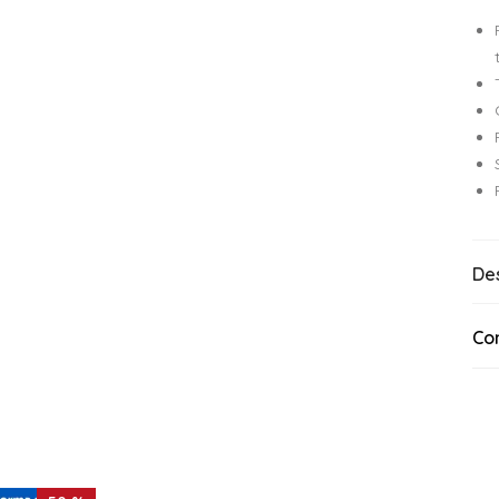
De
Co