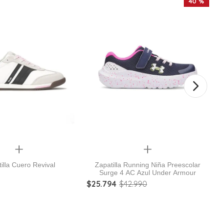
40 %
Quickview
Quickview
illa Cuero Revival
Zapatilla Running Niña Preescolar
Surge 4 AC Azul Under Armour
$
25
.
794
$
42
.
990