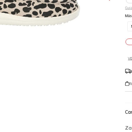
Guia
Más 
VE
R
Car
Za