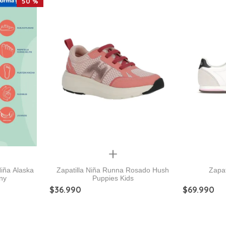
50 %
Quickview
Niña Alaska
Zapatilla Niña Runna Rosado Hush
Zapat
ny
Puppies Kids
$
36
.
990
$
69
.
990