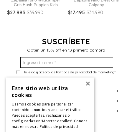
Gris Hush Puppies Kids
Calpany
$
27
.
993
$
39
.
990
$
17
.
495
$
34
.
990
$
SUSCRÍBETE
Obten un 15% off en tu primera compra
He leído y acepto las
Políticas de privacidad de marketing
*
×
Este sitio web utiliza
+
Servicio al Consumidor
cookies
+
Legal
Centro de Ayuda
Usamos cookies para personalizar
contenido, anuncios y analizar el tráfico.
+
Cuenta
Contáctanos
Términos y Condiciones
Puedes aceptarlas, rechazarlas o
configurarlas en 'Mostrar detalles'. Conoce
Giftcard
Políticas de Despacho
Mi Cuenta
más en nuestra
Política de privacidad
Retiro en tienda
Cambios, Retracto y Garantía
Sigue tu compra