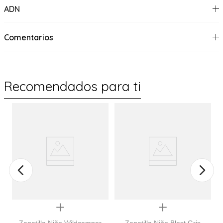
ADN
Comentarios
Recomendados para ti
%
Quickview
Quickview
Zapatilla Niño Wildcamper
Zapatilla Niño Blest Gris