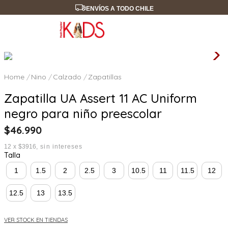
ENVÍOS A TODO CHILE
Nino
Calzado
Zapatillas
Zapatilla UA Assert 11 AC Uniform
negro para niño preescolar
$
46
.
990
12
x
$3916
sin intereses
Talla
1
1.5
2
2.5
3
10.5
11
11.5
12
12.5
13
13.5
VER STOCK EN TIENDAS