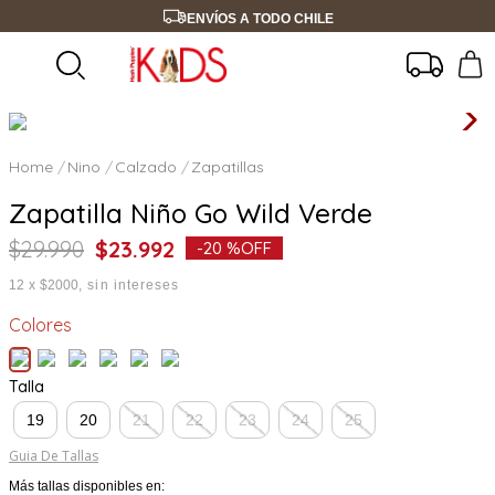
ENVÍOS A TODO CHILE
Nino
Calzado
Zapatillas
Zapatilla Niño Go Wild Verde
$
29
.
990
$
23
.
992
-
20 %
OFF
12
x
$2000
sin intereses
Colores
Talla
19
20
21
22
23
24
25
Guia De Tallas
Más tallas disponibles en: