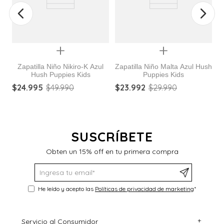
Quickview
Quickview
Zapatilla Niño Nikiro-K Azul
Zapatilla Niño Malta Azul Hush
Hush Puppies Kids
Puppies Kids
$
24
.
995
$
49
.
990
$
23
.
992
$
29
.
990
$
SUSCRÍBETE
Obten un 15% off en tu primera compra
He leído y acepto las
Políticas de privacidad de marketing
*
+
Servicio al Consumidor