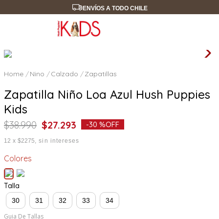
ENVÍOS A TODO CHILE
Nino
Calzado
Zapatillas
Zapatilla Niño Loa Azul Hush Puppies
Kids
$
38
.
990
$
27
.
293
-
30 %
OFF
12
x
$2275
sin intereses
Colores
Talla
30
31
32
33
34
Guia De Tallas