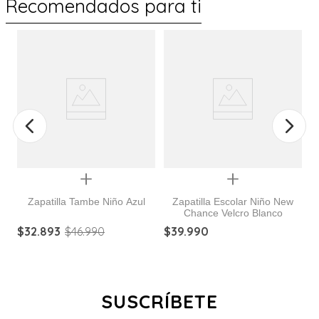
Recomendados para ti
%
Quickview
Quickview
Zapatilla Tambe Niño Azul
Zapatilla Escolar Niño New
Chance Velcro Blanco
$
32
.
893
$
46
.
990
$
39
.
990
$
SUSCRÍBETE