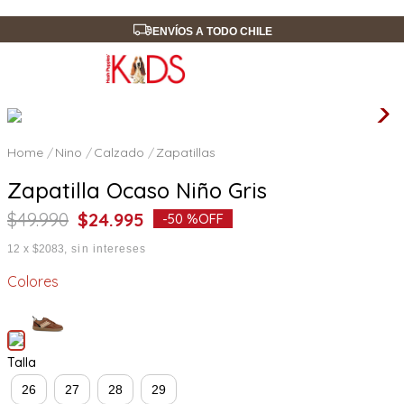
ENVÍOS A TODO CHILE
Nino
Calzado
Zapatillas
Zapatilla Ocaso Niño Gris
$
49
.
990
$
24
.
995
-
50 %
OFF
12
x
$2083
sin intereses
Colores
Talla
26
27
28
29