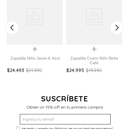
Quickview
Quickview
Zapatilla Niño Janet-K Azul
Zapatilla Cuero Niño Birke
Café
Z
$
24
.
493
$
34
.
990
$
24
.
995
$
49
.
990
$
SUSCRÍBETE
Obten un 15% off en tu primera compra
He leído y acepto las
Políticas de privacidad de marketing
*