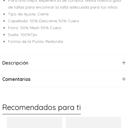
Para una mejor experiencia de compra, revisa nuestra guía
de tallas para encontrar la talla adecuada para tus niños
Tipo de Ajuste: Cierre
Capellada: 50% Descarne 50% Cuero
Forro: 50% Mesh 50% Cuero
Suela: 100%Tpr
Forma de la Punta: Redonda
Descripción
Comentarios
Recomendados para ti
%