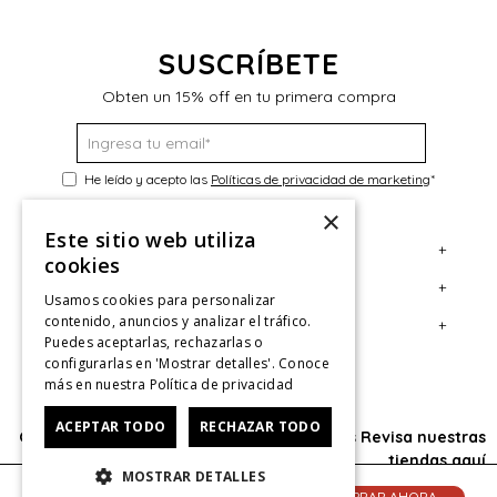
SUSCRÍBETE
Obten un 15% off en tu primera compra
He leído y acepto las
Políticas de privacidad de marketing
*
×
Este sitio web utiliza
+
Servicio al Consumidor
cookies
+
Legal
Centro de Ayuda
Usamos cookies para personalizar
contenido, anuncios y analizar el tráfico.
+
Cuenta
Contáctanos
Términos y Condiciones
Puedes aceptarlas, rechazarlas o
configurarlas en 'Mostrar detalles'. Conoce
Giftcard
Políticas de Despacho
Mi Cuenta
más en nuestra
Política de privacidad
Retiro en tienda
Cambios, Retracto y Garantía
Sigue tu compra
ACEPTAR TODO
RECHAZAR TODO
Oficina: Av. Las Condes #11281 - Las Condes Revisa nuestras
Tiendas
Políticas de Privacidad
Historial de Compras
tiendas
aquí
MOSTRAR DETALLES
CyberMonday
Política de Privacidad de Marketing
¿Dónde viene mi compra?
© 2025 HushPuppies Kids derechos de autor
AGREGAR AL CARRITO
COMPRAR AHORA