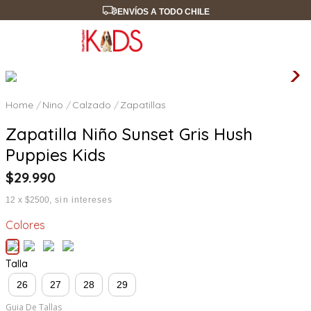
ENVÍOS A TODO CHILE
Nino
Calzado
Zapatillas
Zapatilla Niño Sunset Gris Hush
Puppies Kids
$
29
.
990
12
x
$2500
sin intereses
Colores
Talla
26
27
28
29
Guia De Tallas