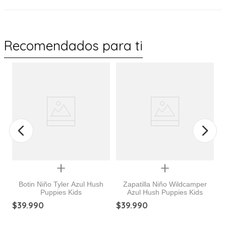
Recomendados para ti
Quickview
Quickview
Botin Niño Tyler Azul Hush
Zapatilla Niño Wildcamper
Puppies Kids
Azul Hush Puppies Kids
9]
Z
$
39
.
990
$
39
.
990
$