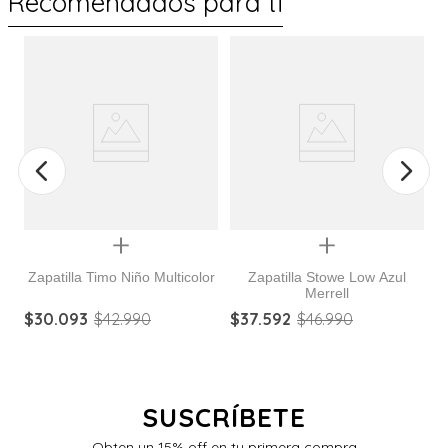
Recomendados para ti
%
Quickview
Quickview
Zapatilla Timo Niño Multicolor
Zapatilla Stowe Low Azul
Merrell
Z
$
30
.
093
$
42
.
990
$
37
.
592
$
46
.
990
$
SUSCRÍBETE
Obten un 15% off en tu primera compra