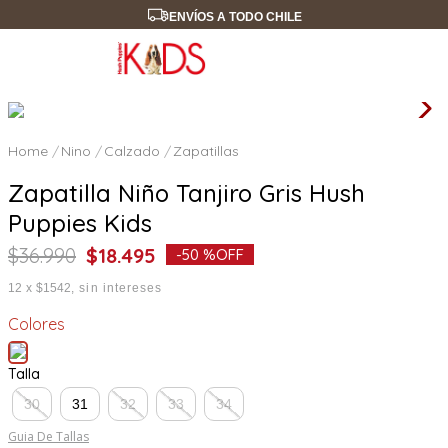
ENVÍOS A TODO CHILE
Nino
Calzado
Zapatillas
Zapatilla Niño Tanjiro Gris Hush
Puppies Kids
$
36
.
990
$
18
.
495
-
50 %
OFF
12
x
$1542
sin intereses
Colores
Talla
30
31
32
33
34
Guia De Tallas