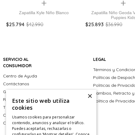
Quickview
Quickview
Zapatilla Kyle Niño Blanco
Zapatilla Niño Geoda 
Puppies Kid
$
25
.
794
$
42
.
990
$
25
.
893
$
36
.
990
SERVICIO AL
LEGAL
CONSUMIDOR
Términos y Condicio
Centro de Ayuda
Políticas de Despac
Contáctanos
Politicas de Privaci
Giftcard
Cambios, Retracto y
×
Retiro en tienda
Este sitio web utiliza
Política de Privacid
cookies
Tiendas
CyberMonday
Usamos cookies para personalizar
CyberDay
contenido, anuncios y analizar el tráfico.
Puedes aceptarlas, rechazarlas o
configurarlas en 'Mostrar detalles'. Conoce