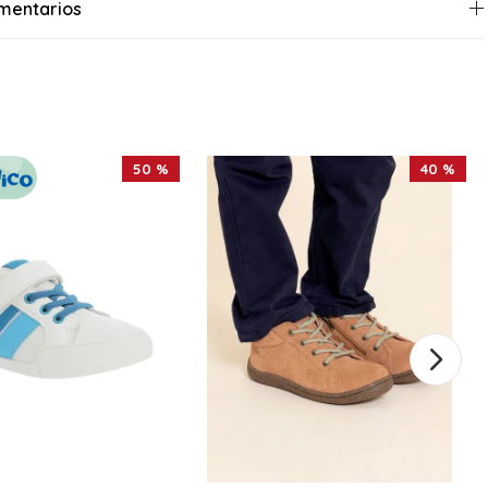
mentarios
50 %
40 %