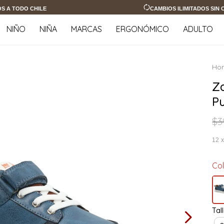
OS A TODO CHILE
CAMBIOS ILIMITADOS SIN
NIÑO
NIÑA
MARCAS
ERGONÓMICO
ADULTO
Z
P
$
3
12
Co
Tal