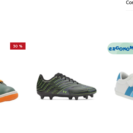
Co
30 %