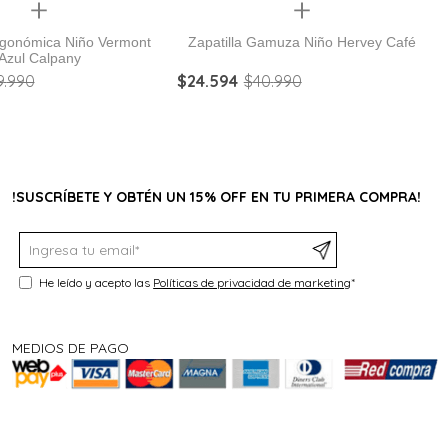
Quickview
Quickview
ergonómica Niño Vermont
Zapatilla Gamuza Niño Hervey Café
Azul Calpany
9
.
990
$
24
.
594
$
40
.
990
!SUSCRÍBETE Y OBTÉN UN 15% OFF EN TU PRIMERA COMPRA!
He leído y acepto las
Políticas de privacidad de marketing
*
MEDIOS DE PAGO