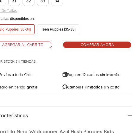
30
31
32
33
34
 De Tallas
tallas disponibles en:
Big Puppies [30-34]
Teen Puppies [35-38]
AGREGAR AL CARRITO
COMPRAR AHORA
R STOCK EN TIENDAS
Envíos a todo Chile
Paga en 12 cuotas
sin interés
etiro en tienda
gratis
Cambios ilimitados
sin costo
acterísticas
patilla Niño Wildcamper Azul Hush Puppies Kids