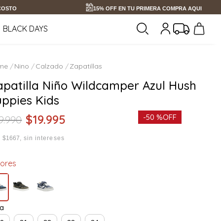
 COSTO
15% OFF EN TU PRIMERA COMPRA AQUI
BLACK DAYS
Nino
Calzado
Zapatillas
apatilla Niño Wildcamper Azul Hush
uppies Kids
$
19
.
995
-
50 %
OFF
9
.
990
x
$1667
sin intereses
lores
la