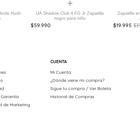
Quickview
Verde Hush
UA Shadow Club 4 FG Jr Zapatilla
Zapatilla 
s
negro para niño
$
59
.
990
$
19
.
995
$
3
CUENTA
nes
Mi Cuenta
ho
¿Dónde viene mi compra?
dad
Sigue tu compra / Ver Boleta
 Garantía
Historial de Compras
ad de Marketing