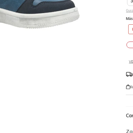
Guia
Más 
VE
R
Car
Za