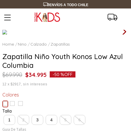
ENVÍOS A TODO CHILE
Nino
Calzado
Zapatillas
Zapatilla Niño Youth Konos Low Azul
Columbia
$
69
.
990
$
34
.
995
-
50 %
OFF
12
x
$2917
sin intereses
Colores
Talla
1
2
3
4
5
6
Guia De Tallas