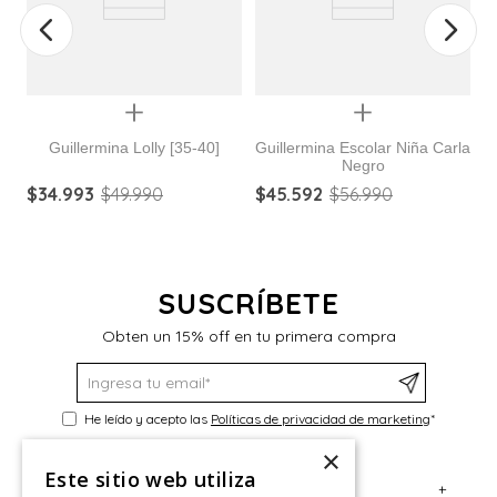
Quickview
Quickview
Guillermina Lolly [35-40]
Guillermina Escolar Niña Carla
Negro
$
34
.
993
$
49
.
990
$
45
.
592
$
56
.
990
$
SUSCRÍBETE
Obten un 15% off en tu primera compra
He leído y acepto las
Políticas de privacidad de marketing
*
×
Este sitio web utiliza
+
Servicio al Consumidor