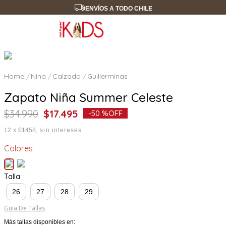
ENVÍOS A TODO CHILE
Nina
Calzado
Guillerminas
Zapato Niña Summer Celeste
$
34
.
990
$
17
.
495
-
50 %
OFF
12
x
$1458
sin intereses
Colores
Talla
26
27
28
29
Guia De Tallas
Más tallas disponibles en: