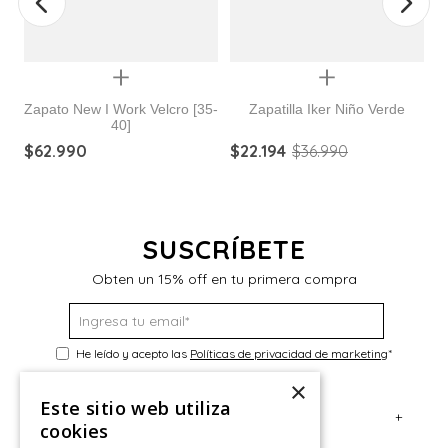
Quickview
Quickview
Zapato New I Work Velcro [35-
Zapatilla Iker Niño Verde
40]
$
62
.
990
$
22
.
194
$
36
.
990
$
SUSCRÍBETE
Obten un 15% off en tu primera compra
He leído y acepto las
Políticas de privacidad de marketing
*
×
Este sitio web utiliza
+
Servicio al Consumidor
cookies