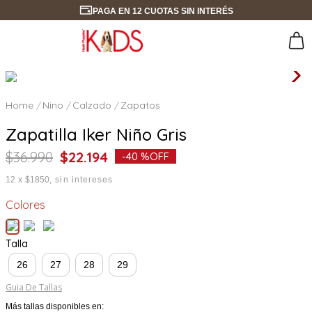
PAGA EN 12 CUOTAS SIN INTERÉS
Nino
Calzado
Zapatos
Zapatilla Iker Niño Gris
$
36
.
990
$
22
.
194
-
40 %
OFF
12
x
$1850
sin intereses
Colores
Talla
26
27
28
29
Guia De Tallas
Más tallas disponibles en: