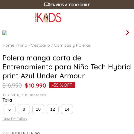
ENVÍOS A TODO CHILE
Nino
Vestuario
Camisas y Poleras
Polera manga corta de
Entrenamiento para Niño Tech Hybrid
print Azul Under Armour
$
16
.
990
$
10
.
990
-
35 %
OFF
12
x
$916
sin intereses
Talla
6
8
10
12
14
Guia De Tallas
VER STOCK EN TIENDAS