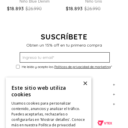
Niño Blue Denim
Niño Gris
$
18
.
893
$
26
.
990
$
18
.
893
$
26
.
990
E
$
SUSCRÍBETE
Obten un 15% off en tu primera compra
He leído y acepto las
Políticas de privacidad de marketing
*
×
+
Servicio al Consumidor
Este sitio web utiliza
cookies
+
Legal
Centro de Ayuda
Usamos cookies para personalizar
+
Cuenta
Contáctanos
Términos y Condiciones
contenido, anuncios y analizar el tráfico.
Puedes aceptarlas, rechazarlas o
Giftcard
Políticas de Despacho
Mi Cuenta
configurarlas en 'Mostrar detalles'. Conoce
Retiro en tienda
Cambios, Retracto y Garantía
Sigue tu compra
más en nuestra
Política de privacidad