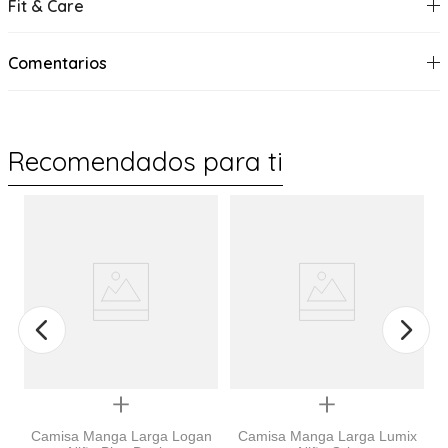
Fit & Care
Comentarios
Recomendados para ti
%
Quickview
Quickview
Camisa Manga Larga Logan
Camisa Manga Larga Lumix