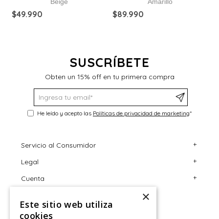
Beige
Amarillo
P
$
49
.
990
$
89
.
990
a
$
SUSCRÍBETE
Obten un 15% off en tu primera compra
He leído y acepto las
Políticas de privacidad de marketing
*
+
Servicio al Consumidor
+
Legal
Centro de Ayuda
+
Cuenta
Contáctanos
Términos y Condiciones
×
Giftcard
Políticas de Despacho
Mi Cuenta
Este sitio web utiliza
Retiro en tienda
Cambios, Retracto y Garantía
Sigue tu compra
cookies