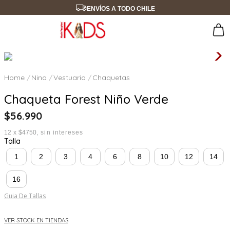
ENVÍOS A TODO CHILE
Nino
Vestuario
Chaquetas
Chaqueta Forest Niño Verde
$
56
.
990
12
x
$4750
sin intereses
Talla
1
2
3
4
6
8
10
12
14
16
Guia De Tallas
VER STOCK EN TIENDAS