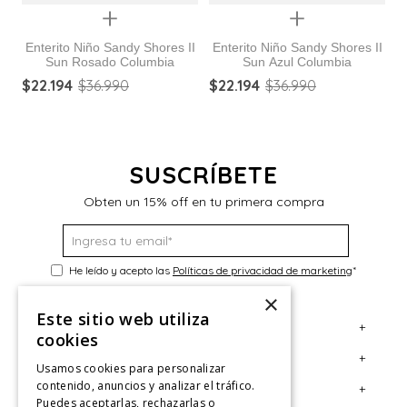
Quickview
Quickview
Enterito Niño Sandy Shores II
Enterito Niño Sandy Shores II
Sun Rosado Columbia
Sun Azul Columbia
o
E
$
22
.
194
$
36
.
990
$
22
.
194
$
36
.
990
$
SUSCRÍBETE
Obten un 15% off en tu primera compra
He leído y acepto las
Políticas de privacidad de marketing
*
×
Este sitio web utiliza
+
Servicio al Consumidor
cookies
+
Legal
Centro de Ayuda
Usamos cookies para personalizar
contenido, anuncios y analizar el tráfico.
+
Cuenta
Contáctanos
Términos y Condiciones
Puedes aceptarlas, rechazarlas o