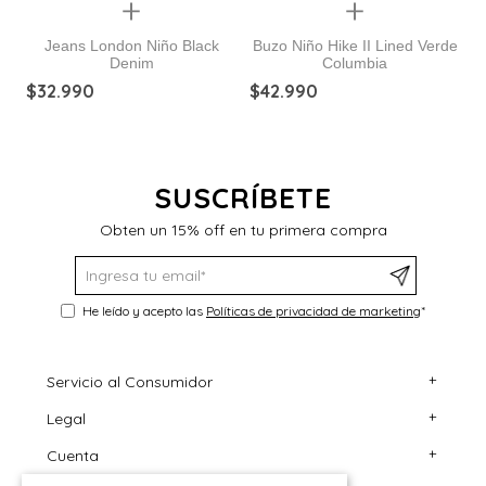
Quickview
Quickview
Jeans London Niño Black
Buzo Niño Hike II Lined Verde
Denim
Columbia
$
32
.
990
$
42
.
990
$
SUSCRÍBETE
Obten un 15% off en tu primera compra
He leído y acepto las
Políticas de privacidad de marketing
*
+
Servicio al Consumidor
+
Legal
Centro de Ayuda
+
Cuenta
Contáctanos
Términos y Condiciones