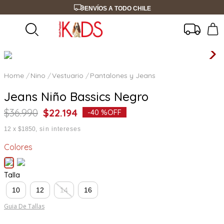
ENVÍOS A TODO CHILE
Nino
Vestuario
Pantalones y Jeans
Jeans Niño Bassics Negro
$
36
.
990
$
22
.
194
-
40 %
OFF
12
x
$1850
sin intereses
Colores
Talla
10
12
14
16
Guia De Tallas