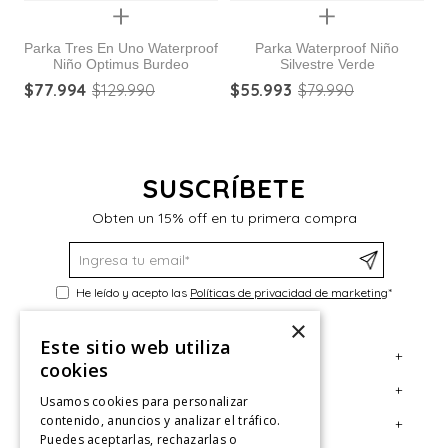
Quickview
Quickview
Parka Tres En Uno Waterproof
Parka Waterproof Niño
Niño Optimus Burdeo
Silvestre Verde
$
77
.
994
$
129
.
990
$
55
.
993
$
79
.
990
$
SUSCRÍBETE
Obten un 15% off en tu primera compra
He leído y acepto las
Políticas de privacidad de marketing
*
×
Este sitio web utiliza
+
Servicio al Consumidor
cookies
+
Legal
Centro de Ayuda
Usamos cookies para personalizar
contenido, anuncios y analizar el tráfico.
+
Cuenta
Contáctanos
Términos y Condiciones
Puedes aceptarlas, rechazarlas o