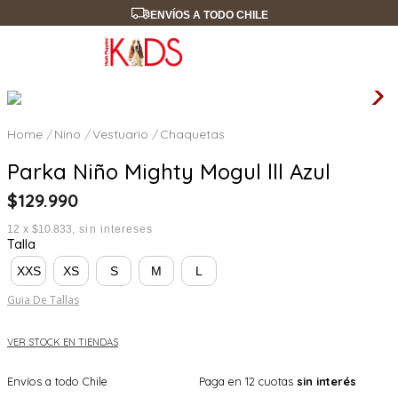
ENVÍOS A TODO CHILE
Nino
Vestuario
Chaquetas
Parka Niño Mighty Mogul lll Azul
$
129
.
990
12
x
$10.833
sin intereses
Talla
XXS
XS
S
M
L
Guia De Tallas
VER STOCK EN TIENDAS
Envíos a todo Chile
Paga en 12 cuotas
sin interés