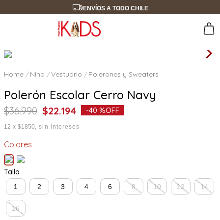
ENVÍOS A TODO CHILE
Nino
Vestuario
Polerones y Sweaters
Polerón Escolar Cerro Navy
$
36
.
990
$
22
.
194
-
40 %
OFF
12
x
$1850
sin intereses
Colores
Talla
1
2
3
4
6
8
10
12
14
16