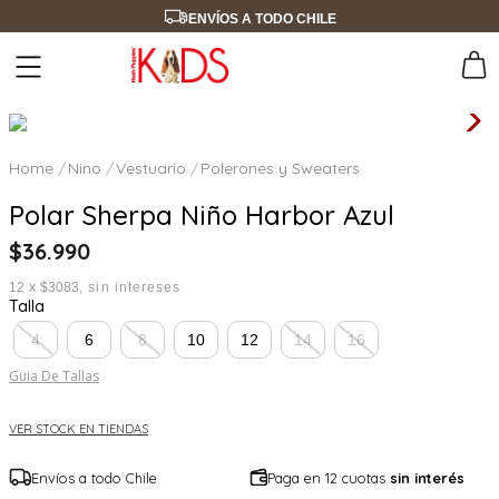
ENVÍOS A TODO CHILE
Nino
Vestuario
Polerones y Sweaters
Polar Sherpa Niño Harbor Azul
$
36
.
990
12
x
$3083
sin intereses
Talla
4
6
8
10
12
14
16
Guia De Tallas
VER STOCK EN TIENDAS
Envíos a todo Chile
Paga en 12 cuotas
sin interés