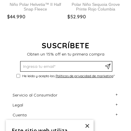
Niño Polar Helvetia™ II Half
Polar Niño Sequoia Grove
Snap Fleece
Printe Rojo Columbia
$
44
.
990
$
52
.
990
$
SUSCRÍBETE
Obten un 15% off en tu primera compra
He leído y acepto las
Políticas de privacidad de marketing
*
+
Servicio al Consumidor
+
Legal
Centro de Ayuda
+
Cuenta
Contáctanos
Términos y Condiciones
×
Giftcard
Políticas de Despacho
Mi Cuenta
Este sitio web utiliza