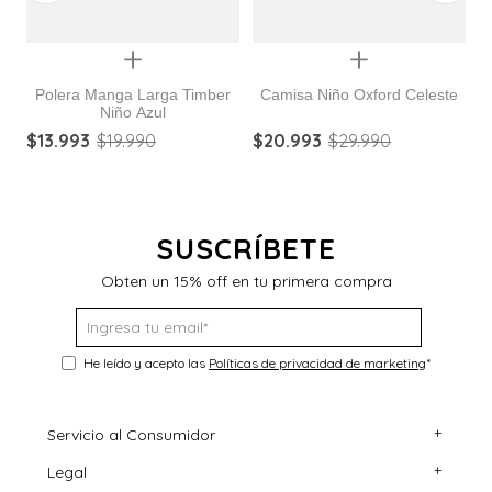
Quickview
Quickview
Polera Manga Larga Timber
Camisa Niño Oxford Celeste
Niño Azul
$
13
.
993
$
19
.
990
$
20
.
993
$
29
.
990
$
SUSCRÍBETE
Obten un 15% off en tu primera compra
He leído y acepto las
Políticas de privacidad de marketing
*
+
Servicio al Consumidor
+
Legal
Centro de Ayuda