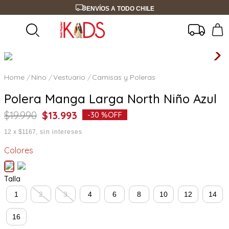
ENVÍOS A TODO CHILE
Nino
Vestuario
Camisas y Poleras
Polera Manga Larga North Niño Azul
$
19
.
990
$
13
.
993
-
30 %
OFF
12
x
$1167
sin intereses
Colores
Talla
1
2
3
4
6
8
10
12
14
16