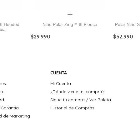
Quickview
 II Hooded
Niño Polar Zing™ III Fleece
Polar Niño S
bia
$
29
.
990
$
52
.
990
CUENTA
nes
Mi Cuenta
ho
¿Dónde viene mi compra?
dad
Sigue tu compra / Ver Boleta
 Garantía
Historial de Compras
ad de Marketing