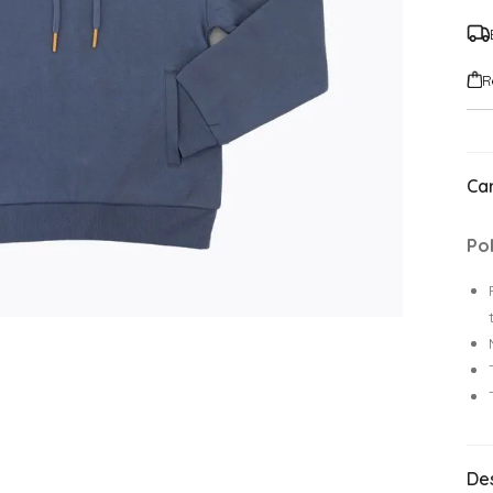
R
Car
Po
De