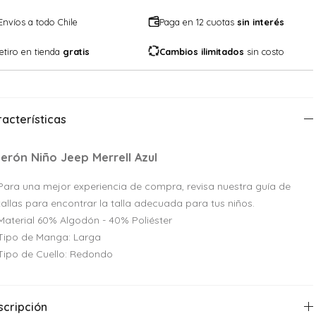
Envíos a todo Chile
Paga en 12 cuotas
sin interés
etiro en tienda
gratis
Cambios ilimitados
sin costo
acterísticas
lerón Niño Jeep Merrell Azul
Para una mejor experiencia de compra, revisa nuestra guía de
tallas para encontrar la talla adecuada para tus niños.
Material 60% Algodón - 40% Poliéster
Tipo de Manga: Larga
Tipo de Cuello: Redondo
scripción