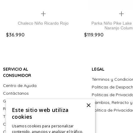
Quickview
Quickview
Chaleco Niño Ricardo Rojo
Parka Niño Pike Lake
Naranjo Colum
$
36
.
990
$
119
.
990
SERVICIO AL
LEGAL
CONSUMIDOR
Términos y Condicio
Centro de Ayuda
Políticas de Despac
Contáctanos
Politicas de Privaci
Giftcard
Cambios, Retracto y
×
Retiro en tienda
Este sitio web utiliza
Política de Privacid
cookies
Tiendas
CyberMonday
Usamos cookies para personalizar
CyberDay
contenido, anuncios y analizar el tráfico.