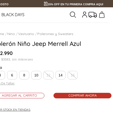
 COSTO
15% OFF EN TU PRIMERA COMPRA AQUI
BLACK DAYS
Nino
Vestuario
Polerones y Sweaters
lerón Niño Jeep Merrell Azul
2
.
990
x
$3583
sin intereses
la
4
6
8
10
12
14
16
 De Tallas
AGREGAR AL CARRITO
COMPRAR AHORA
R STOCK EN TIENDAS