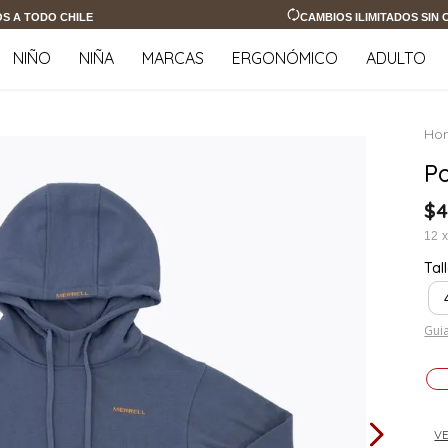
OS A TODO CHILE
CAMBIOS ILIMITADOS SIN
NIÑO
NIÑA
MARCAS
ERGONÓMICO
ADULTO
Po
$
4
12
Tal
Guia
VE