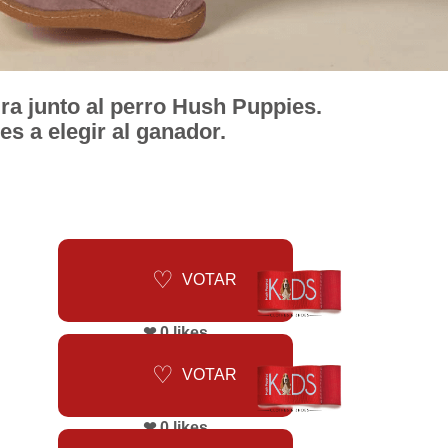
ura junto al perro Hush Puppies.
 a elegir al ganador.
VOTAR
❤ 0 likes
VOTAR
❤ 0 likes