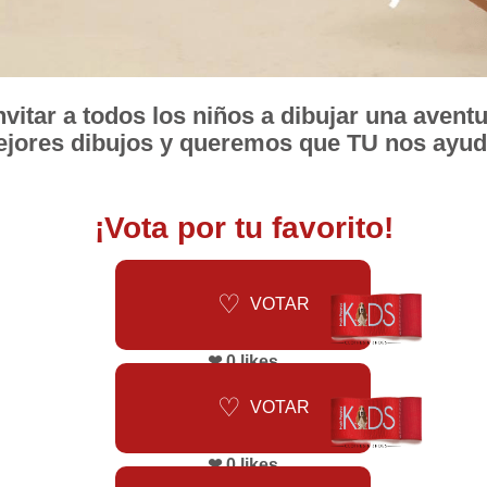
nvitar a todos los niños a dibujar una avent
jores dibujos y queremos que TU nos ayudes
¡Vota por tu favorito!
VOTAR
❤ 0 likes
VOTAR
❤ 0 likes