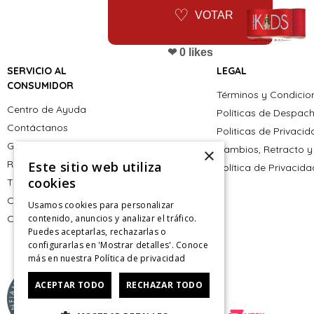
VOTAR
❤ 0 likes
SERVICIO AL
LEGAL
CONSUMIDOR
Términos y Condicio
Centro de Ayuda
Políticas de Despac
Contáctanos
Politicas de Privaci
Giftcard
Cambios, Retracto y
×
Retiro en tienda
Este sitio web utiliza
Política de Privacid
cookies
Tiendas
CyberMonday
Usamos cookies para personalizar
CyberDay
contenido, anuncios y analizar el tráfico.
Puedes aceptarlas, rechazarlas o
configurarlas en 'Mostrar detalles'. Conoce
más en nuestra
Política de privacidad
ACEPTAR TODO
RECHAZAR TODO