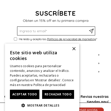
SUSCRÍBETE
Obten un 15% off en tu primera compra
He leído y acepto las
Políticas de privacidad de marketing
*
×
Este sitio web utiliza
+
Servicio al Consumidor
cookies
+
Legal
Centro de Ayuda
Usamos cookies para personalizar
contenido, anuncios y analizar el tráfico.
+
Cuenta
Contáctanos
Términos y Condiciones
Puedes aceptarlas, rechazarlas o
configurarlas en 'Mostrar detalles'. Conoce
Giftcard
Políticas de Despacho
Mi Cuenta
más en nuestra
Política de privacidad
Retiro en tienda
Cambios, Retracto y Garantía
Sigue tu compra
ACEPTAR TODO
RECHAZAR TODO
Oficina: Av. Las Condes #11281 - Las Condes Revisa nuestras
Tiendas
Políticas de Privacidad
Historial de Compras
tiendas
aquí
MOSTRAR DETALLES
CyberMonday
Política de Privacidad de Marketing
¿Dónde viene mi compra?
© 2025 HushPuppies Kids derechos de autor
AGREGAR AL CARRITO
COMPRAR AHORA