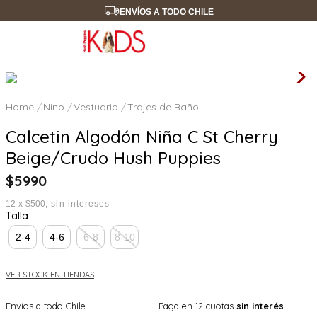
ENVÍOS A TODO CHILE
Nino
Vestuario
Trajes de Baño
Calcetin Algodón Niña C St Cherry
Beige/Crudo Hush Puppies
$
5990
12
x
$500
sin intereses
Talla
2-4
4-6
6-8
8-10
VER STOCK EN TIENDAS
Envíos a todo Chile
Paga en 12 cuotas
sin interés