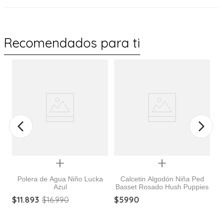
Recomendados para ti
%
Quickview
Quickview
Polera de Agua Niño Lucka
Calcetin Algodón Niña Ped
Azul
Basset Rosado Hush Puppies
C
$
11
.
893
$
16
.
990
$
5990
$