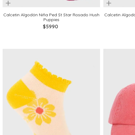
uickview
Quickview
2-4
4-6
6-8
8-10
2-4
Calcetin Algodón Niña Ped St Star Rosado Hush
Calcetin Algod
Puppies
$
5990