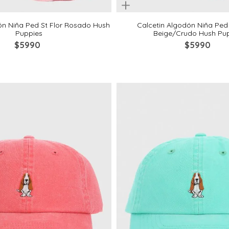
Quickview
4-6
6-8
8-10
2-4
4-6
6-8
ón Niña Ped St Flor Rosado Hush
Calcetin Algodón Niña Ped
Puppies
Beige/Crudo Hush Pu
$
5990
$
5990