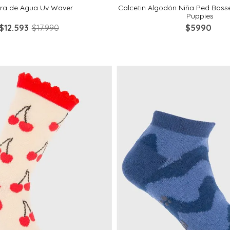
era de Agua Uv Waver
Calcetin Algodón Niña Ped Bass
Puppies
$
12
.
593
$
17
.
990
$
5990