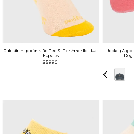
uickview
Quickview
2-4
4-6
6-8
8-10
Calcetin Algodón Niña Ped St Flor Amarillo Hush
Jockey Algod
Puppies
Dog 
$
5990