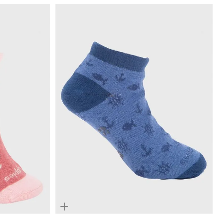
Quickview
4-6
6-8
8-10