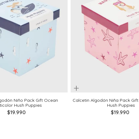
Quickview
4-6
6-8
8-10
2-4
4-6
6-8
lgodón Niño Pack Gift Ocean
Calcetin Algodón Niña Pack Gift 
ticolor Hush Puppies
Hush Puppies
$
19
.
990
$
19
.
990