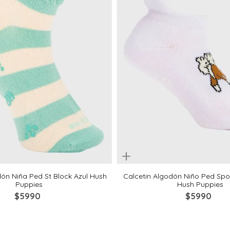
Quickview
4-6
6-8
8-10
2-4
4-6
6-8
dón Niña Ped St Block Azul Hush
Calcetin Algodón Niño Ped Spo
Puppies
Hush Puppies
$
5990
$
5990