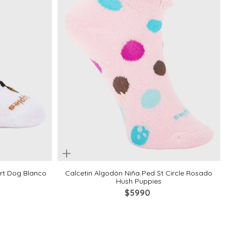
Quickview
8-10
2-4
4-6
6-8
8-10
rt Dog Blanco
Calcetin Algodón Niña Ped St Circle Rosado
Hush Puppies
$
5990