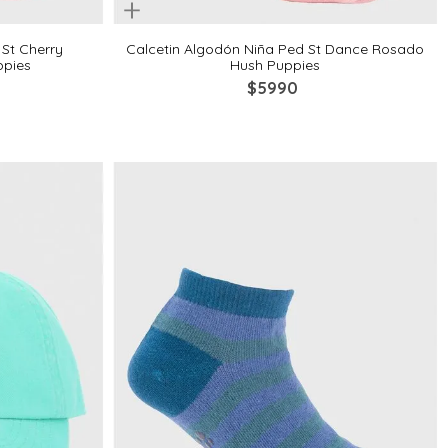
Quickview
8-10
2-4
4-6
6-8
8-10
 St Cherry
Calcetin Algodón Niña Ped St Dance Rosado
ppies
Hush Puppies
$
5990