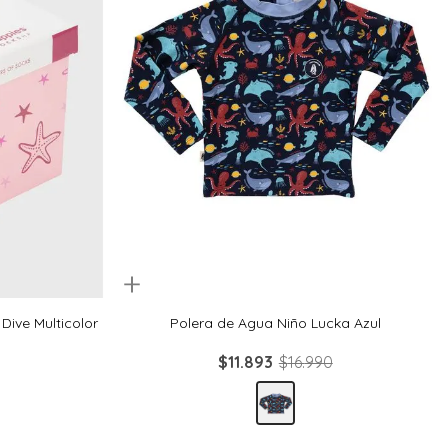
Quickview
1
2
3
4
6
8-10
Dive Multicolor
Polera de Agua Niño Lucka Azul
$
11
.
893
$
16
.
990