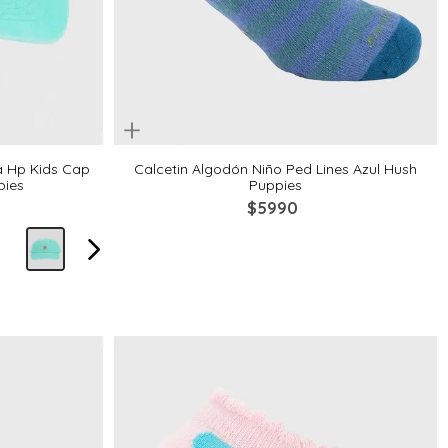
Quickview
2-4
4-6
6-8
8-10
a Hp Kids Cap
Calcetin Algodón Niño Ped Lines Azul Hush
pies
Puppies
$
5990