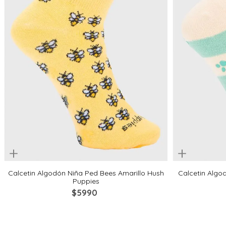
uickview
Quickview
2-4
4-6
6-8
8-10
2-4
Calcetin Algodón Niña Ped Bees Amarillo Hush
Calcetin Algo
Puppies
$
5990