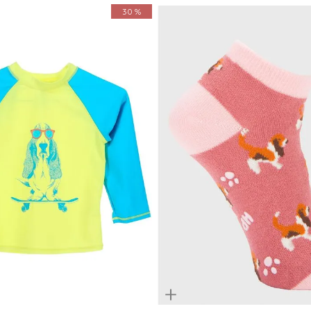
30 %
Quickview
3-6M
2-4
4-6