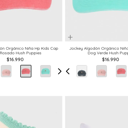
Quickview
Talla Única
Talla Única
ón Orgánico Niña Hp Kids Cap
Jockey Algodón Orgánico Niñ
Rosado Hush Puppies
Dog Verde Hush Pup
$
16
.
990
$
16
.
990