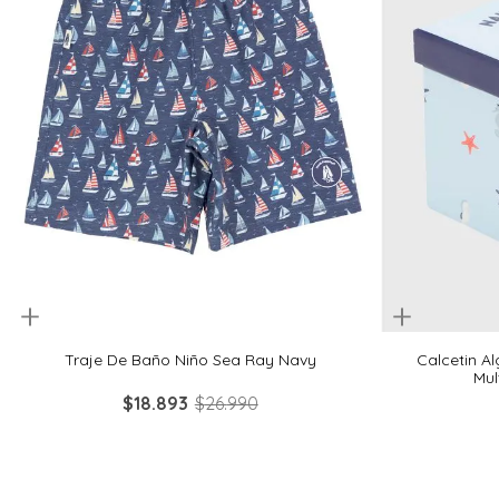
uickview
Quickview
1
2
3
4
6
2-4
Traje De Baño Niño Sea Ray Navy
Calcetin A
Mul
$
18
.
893
$
26
.
990