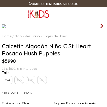
CAMBIOS ILIMITADOS SIN COSTO
Nino
Vestuario
Trajes de Baño
Calcetin Algodón Niña C St Heart
Rosado Hush Puppies
$
5990
12
x
$500
sin intereses
Talla
2-4
4-6
6-8
8-10
VER STOCK EN TIENDAS
Envíos a todo Chile
Paga en 12 cuotas
sin interés