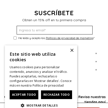
SUSCRÍBETE
Obten un 15% off en tu primera compra
He leído y acepto las
Políticas de privacidad de marketing
*
×
+
Este sitio web utiliza
Servicio al Consumidor
cookies
+
Legal
Centro de Ayuda
Usamos cookies para personalizar
+
Cuenta
Contáctanos
Términos y Condiciones
contenido, anuncios y analizar el tráfico.
Puedes aceptarlas, rechazarlas o
Giftcard
Políticas de Despacho
Mi Cuenta
configurarlas en 'Mostrar detalles'. Conoce
más en nuestra
Política de privacidad
Retiro en tienda
Cambios, Retracto y Garantía
Sigue tu compra
ACEPTAR TODO
Tiendas
Políticas de Privacidad
Historial de Compras
RECHAZAR TODO
Oficina: Av. Las Condes #11281 - Las Condes Revisa nuestras
tiendas
aquí
CyberMonday
Política de Privacidad de Marketing
¿Dónde viene mi compra?
MOSTRAR DETALLES
© 2025 HushPuppies Kids derechos de autor