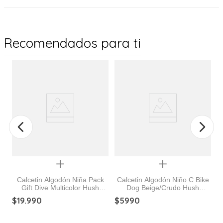
Recomendados para ti
%
Quickview
Quickview
Calcetin Algodón Niña Pack
Calcetin Algodón Niño C Bike
Gift Dive Multicolor Hush
Dog Beige/Crudo Hush
y
Puppies
Puppies
$
19
.
990
$
5990
$