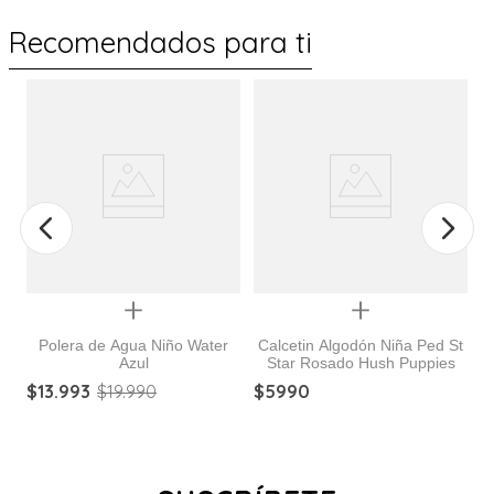
Recomendados para ti
%
Quickview
Quickview
Polera de Agua Niño Water
Calcetin Algodón Niña Ped St
Azul
Star Rosado Hush Puppies
$
13
.
993
$
19
.
990
$
5990
$