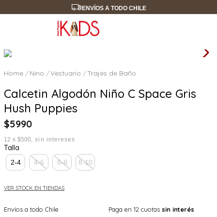
ENVÍOS A TODO CHILE
Nino
Vestuario
Trajes de Baño
Calcetin Algodón Niño C Space Gris
Hush Puppies
$
5990
12
x
$500
sin intereses
Talla
2-4
4-6
6-8
8-10
VER STOCK EN TIENDAS
Envíos a todo Chile
Paga en 12 cuotas
sin interés