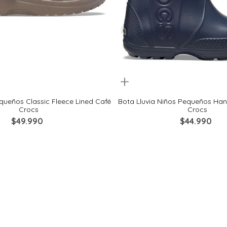
Quickview
23
24
25
27
23
24
25
ueños Classic Fleece Lined Café
Bota Lluvia Niños Pequeños Hand
Crocs
Crocs
$
49
.
990
$
44
.
990