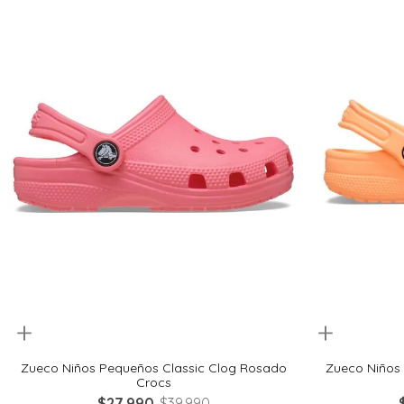
uickview
Quickview
20
21
22
23
24
28
Zueco Niños Pequeños Classic Clog Rosado
Zueco Niños 
Crocs
$
27
.
990
$
39
.
990