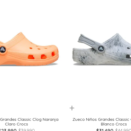
Quickview
29
30
32
33
28
29
30
32
Grandes Classic Clog Naranja
Zueco Niños Grandes Classic 
Claro Crocs
Blanco Crocs
$
23
.
990
$
39
.
990
$
31
.
490
$
44
.
99