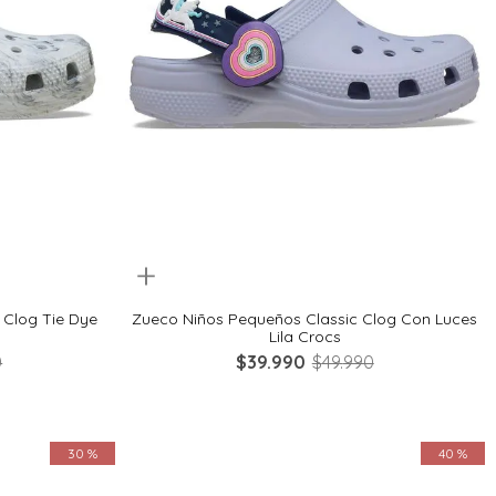
Quickview
24
20
21
22
23
24
 Clog Tie Dye
Zueco Niños Pequeños Classic Clog Con Luces
Lila Crocs
0
$
39
.
990
$
49
.
990
30 %
40 %