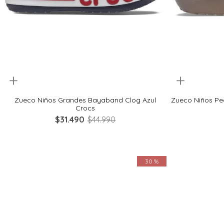
uickview
Quickview
28
29
30
32
33
21
Zueco Niños Grandes Bayaband Clog Azul
Zueco Niños Peq
Crocs
$
31
.
490
$
44
.
990
30 %