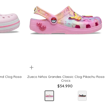
Quickview
27
28
29
30
32
33
nd Clog Rosa
Zueco Niños Grandes Classic Clog Pikachu Rosa
Crocs
$
54
.
990