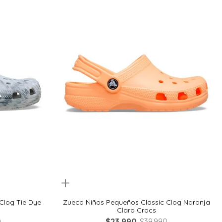
Quickview
33
20
21
22
23
24
Clog Tie Dye
Zueco Niños Pequeños Classic Clog Naranja
Claro Crocs
0
$
23
.
990
$
39
.
990