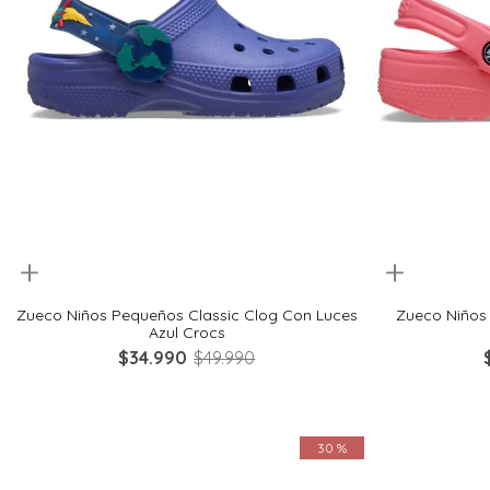
uickview
Quickview
20
21
22
23
24
28
Zueco Niños Pequeños Classic Clog Con Luces
Zueco Niños
Azul Crocs
$
34
.
990
$
49
.
990
30 %