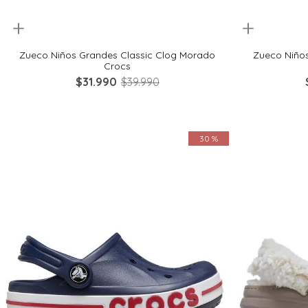
uickview
Quickview
28
29
30
32
33
28
Zueco Niños Grandes Classic Clog Morado
Zueco Niños
Crocs
$
31
.
990
$
39
.
990
30 %