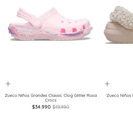
uickview
Quickview
33
34
36
37
38
23
Zueco Niños Grandes Classic Clog Glitter Rosa
Zueco Niños 
Crocs
$
34
.
990
$
49
.
990