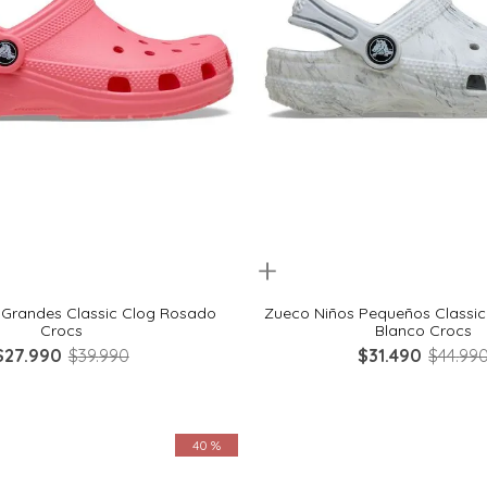
Quickview
29
30
32
33
20
21
22
23
 Grandes Classic Clog Rosado
Zueco Niños Pequeños Classic
Crocs
Blanco Crocs
$
27
.
990
$
39
.
990
$
31
.
490
$
44
.
99
40 %