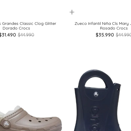
Quickview
29
30
32
33
28
29
30
32
 Grandes Classic Clog Glitter
Zueco Infantil Niña Cls Mary
Dorado Crocs
Rosado Crocs
$
31
.
490
$
44
.
990
$
35
.
990
$
44
.
99