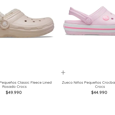
Quickview
20
23
24
25
24
25
27
Pequeños Classic Fleece Lined
Zueco Niños Pequeños Crocba
Rosado Crocs
Crocs
$
49
.
990
$
44
.
990