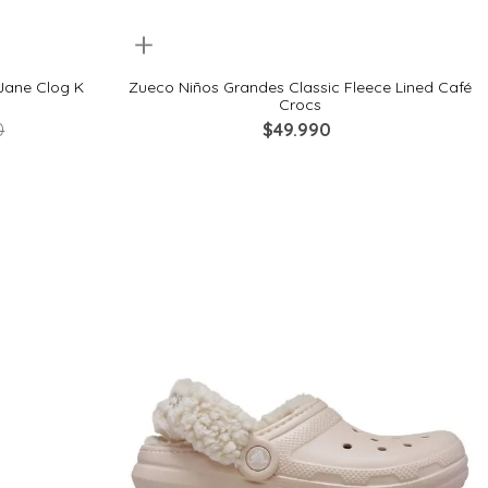
Quickview
33
28
29
32
33
34
 Jane Clog K
Zueco Niños Grandes Classic Fleece Lined Café
Crocs
0
$
49
.
990