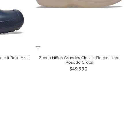
Quickview
33
34
36
37
38
27
le It Boot Azul
Zueco Niños Grandes Classic Fleece Lined
Rosado Crocs
$
49
.
990